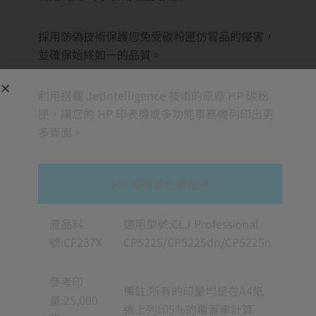
採用防偽技術保護您免受碳粉匣仿冒品的侵害，
並確保始終如一的品質。
利用搭載 JetIntelligence 技術的原廠 HP 碳粉
匣，讓您的 HP 印表機或多功能事務機列印出更
多頁面。
HP 原廠黑色碳粉匣
產品料
適用型號:CLJ Professional
號:CF237X
CP5225/CP5225dn/CP5225n
參考印
備註:所有的印量均是在A4紙
量:25,000
張上列印5%的覆蓋率計算