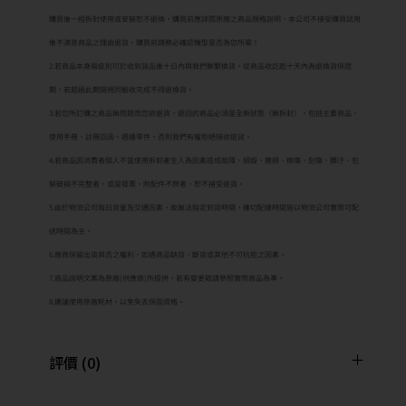
購買後一經拆封使用或安裝恕不退換，購買前應詳閱原廠之商品規格說明，本公司不接受購買試用
後不滿意商品之理由退貨。購買前請務必確認機型是否為您所需！
2.若商品本身瑕疵則可於收到貨品後十日內與我們聯繫換貨。從商品收訖起十天內為退換貨保證
期，若超過此期間視同驗收完成不得退換貨。
3.若您所訂購之商品無問題而您欲退貨，退回的商品必須是全新狀態（無拆封），包括主要商品、
使用手冊、註冊回函、週邊零件，否則我們有權拒絕接收退貨。
4.若商品因消費者個人不當使用拆卸產生人為因素造成故障、損毀、磨損、擦傷、刮傷、髒汙、包
裝破損不完整者，或是發票、附配件不齊者，恕不接受退貨。
5.由於物流公司每日貨量及交通因素，故無法指定到貨時間，確切配達時間皆以物流公司實際可配
送時間為主。
6.廠商保留出貨與否之權利，如遇商品缺貨、斷貨或其他不可抗拒之因素。
7.商品說明文案為原廠(供應商)所提供，若有變更敬請參照實際商品為準。
8.建議使用原廠耗材，以免失去保固資格。
評價 (0)