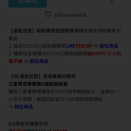
加入購物車
Add to wishlist
【爸氣涼夏】碎紙機資安舒壓祭
獲購買限定碎紙機系列
產品
1. 指定(S3330C)碎紙機專案
LINE
好友9折
⇒
前往商品
2. 購買指定機種(BA7030C)隨貨抽獎券
抽KINYO 三人份
電子鍋
⇒
前往商品
【88 爸氣狂歡】老爸專屬好禮祭
三星限定專案價X福氣抽獎爸
購買三星專案機購後於FB/IG發布開箱貼文，並標記一
心官方帳號，截圖回貼官方LINE領取抽獎網址
⇒
前往商品
8/8限定日優惠折扣