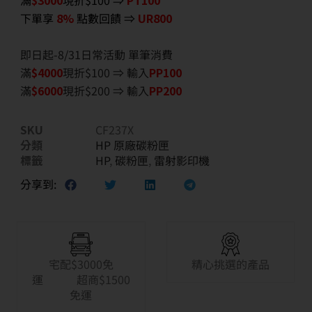
滿
$3000
現折$100 ⇒
PT100
下單享
8%
點數回饋 ⇒
UR800
即日起-8/31日常活動 單筆消費
滿
$40
00
現折$100 ⇒ 輸入
PP100
滿
$6
000
現折$200 ⇒ 輸入
PP200
SKU
CF237X
分類
HP 原廠碳粉匣
標籤
HP
,
碳粉匣
,
雷射影印機
分享到:
宅配$3000免
精心挑選的產品
運 超商$1500
免運