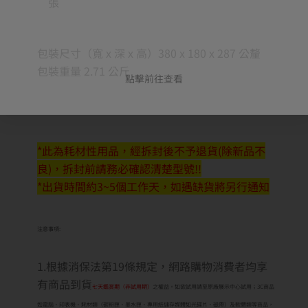
張
包裝尺寸（寬 x 深 x 高）380 x 180 x 287 公釐
包裝重量 2.71 公斤
點擊前往查看
*此為耗材性用品，經拆封後不予退貨(除新品不
良)，拆封前請務必確認清楚型號!!
*出貨時間約3~5個工作天，如遇缺貨將另行通知
注意事項:
1.根據消保法第19條規定，網路購物消費者均享
有商品到貨
七天鑑賞期（非試用期）
之權益。如欲試用請至原廠展示中心試用；3C商品
如電腦、印表機、耗材類（碳粉匣、墨水匣、專用紙儲存媒體如光碟片、磁帶）及軟體類等商品，