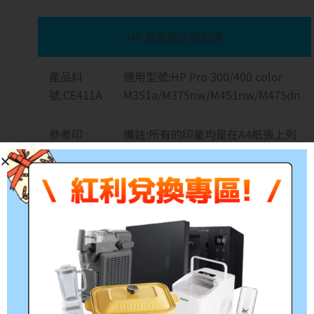
HP 原廠藍色碳粉匣
產品料
適用型號:HP Pro 300/400 color
號:CE411A
M351a/M375nw/M451nw/M475dn
參考印
備註:所有的印量均是在A4紙張上列
量:2,600張
印5%的覆蓋率計算
包裝尺寸（寬 x 深 x 高）385 x 109 x 125 公釐
包裝重量 0.9 公斤