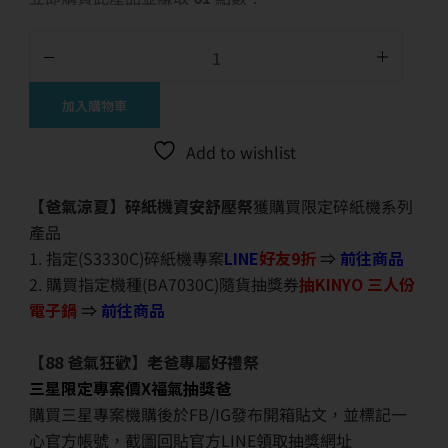
加入購物車
Add to wishlist
【爸氣涼夏】碎紙機資安舒壓祭
獲購買限定碎紙機系列
產品
1. 指定(S3330C)碎紙機專案
LINE
好友9折
⇒
前往商品
2. 購買指定機種(BA7030C)隨貨抽獎券
抽KINYO 三人份
電子鍋
⇒
前往商品
【88 爸氣狂歡】老爸專屬好禮祭
三星限定專案價X福氣抽獎爸
購買三星專案機購後於FB/IG發布開箱貼文，並標記一
心官方帳號，截圖回貼官方LINE領取抽獎網址