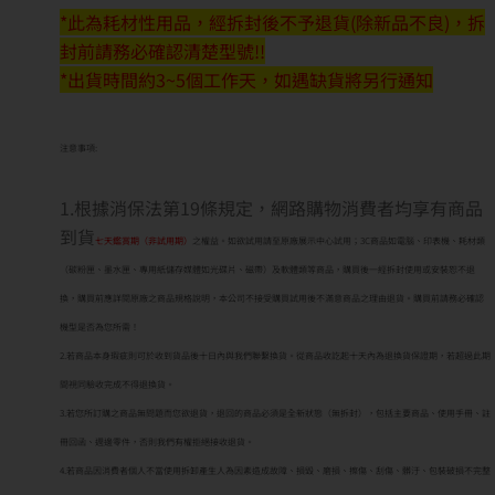
*此為耗材性用品，經拆封後不予退貨(除新品不良)，拆
封前請務必確認清楚型號!!
*出貨時間約3~5個工作天，如遇缺貨將另行通知
注意事項:
1.根據消保法第19條規定，網路購物消費者均享有商品
到貨
七天鑑賞期（非試用期）
之權益。如欲試用請至原廠展示中心試用；3C商品如電腦、印表機、耗材類
（碳粉匣、墨水匣、專用紙儲存媒體如光碟片、磁帶）及軟體類等商品，購買後一經拆封使用或安裝恕不退
換，購買前應詳閱原廠之商品規格說明，本公司不接受購買試用後不滿意商品之理由退貨。購買前請務必確認
機型是否為您所需！
2.若商品本身瑕疵則可於收到貨品後十日內與我們聯繫換貨。從商品收訖起十天內為退換貨保證期，若超過此期
間視同驗收完成不得退換貨。
3.若您所訂購之商品無問題而您欲退貨，退回的商品必須是全新狀態（無拆封），包括主要商品、使用手冊、註
冊回函、週邊零件，否則我們有權拒絕接收退貨。
4.若商品因消費者個人不當使用拆卸產生人為因素造成故障、損毀、磨損、擦傷、刮傷、髒汙、包裝破損不完整