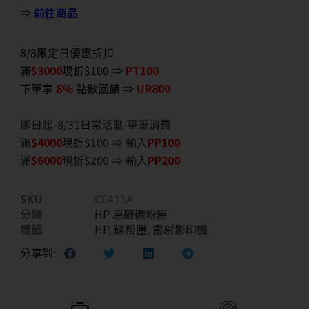
⇒
前往商品
8/8限定日優惠折扣
滿
$3000
現折$100 ⇒
PT100
下單享
8%
點數回饋 ⇒
UR800
即日起-8/31日常活動 單筆消費
滿
$40
00
現折$100 ⇒ 輸入
PP100
滿
$6
000
現折$200 ⇒ 輸入
PP200
SKU
CE411A
分類
HP 原廠碳粉匣
標籤
HP
,
碳粉匣
,
雷射影印機
分享到: