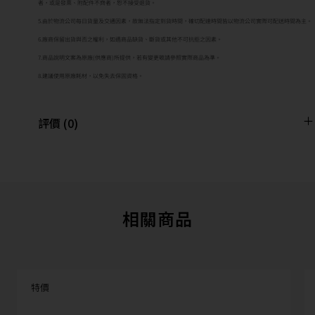
者，或是發票、附配件不齊者，恕不接受退貨。
5.由於物流公司每日貨量及交通因素，故無法指定到貨時間，確切配達時間皆以物流公司實際可配送時間為主。
6.廠商保留出貨與否之權利，如遇商品缺貨、斷貨或其他不可抗拒之因素。
7.商品說明文案為原廠(供應商)所提供，若有變更敬請參照實際商品為準。
8.建議使用原廠耗材，以免失去保固資格。
評價 (0)
相關商品
特價