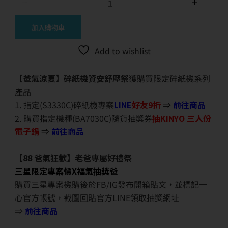
加入購物車
Add to wishlist
【爸氣涼夏】碎紙機資安舒壓祭
獲購買限定碎紙機系列
產品
1. 指定(S3330C)碎紙機專案
LINE
好友9折
⇒
前往商品
2. 購買指定機種(BA7030C)隨貨抽獎券
抽KINYO 三人份
電子鍋
⇒
前往商品
【88 爸氣狂歡】老爸專屬好禮祭
三星限定專案價X福氣抽獎爸
購買三星專案機購後於FB/IG發布開箱貼文，並標記一
心官方帳號，截圖回貼官方LINE領取抽獎網址
⇒
前往商品