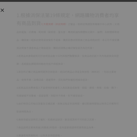
1.根據消保法第19條規定，網路購物消費者均享
有商品到貨
七天鑑賞期（非試用期）
之權益。如欲試用請至原廠展示中心試用；3C商
品如電腦、印表機、耗材類（碳粉匣、墨水匣、專用紙儲存媒體如光碟片、磁帶）及軟體類等商
品，購買後一經拆封使用或安裝恕不退換，購買前應詳閱原廠之商品規格說明，本公司不接受購
買試用後不滿意商品之理由退貨。購買前請務必確認機型是否為您所需！
2.若商品本身瑕疵則可於收到貨品後十日內與我們聯繫換貨。從商品收訖起十天內為退換貨保證
期，若超過此期間視同驗收完成不得退換貨。
3.若您所訂購之商品無問題而您欲退貨，退回的商品必須是全新狀態（無拆封），包括主要商
品、使用手冊、註冊回函、週邊零件，否則我們有權拒絕接收退貨。
4.若商品因消費者個人不當使用拆卸產生人為因素造成故障、損毀、磨損、擦傷、刮傷、髒汙、
包裝破損不完整者，或是發票、附配件不齊者，恕不接受退貨。
5.由於物流公司每日貨量及交通因素，故無法指定到貨時間，確切配達時間皆以物流公司實際可
配送時間為主。
6.廠商保留出貨與否之權利，如遇商品缺貨、斷貨或其他不可抗拒之因素。
7.商品說明文案為原廠(供應商)所提供，若有變更敬請參照實際商品為準。
8.建議使用原廠耗材，以免失去保固資格。