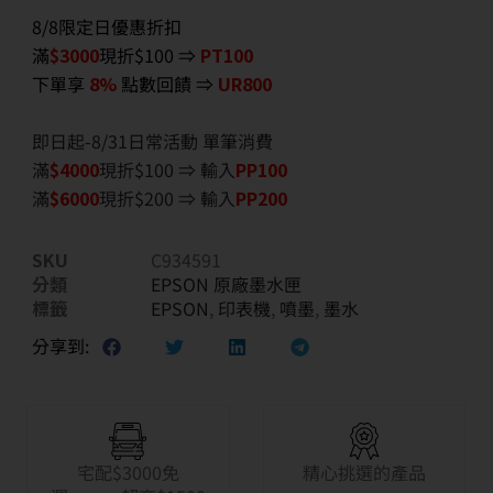
8/8限定日優惠折扣
滿
$3000
現折$100 ⇒
PT100
下單享
8%
點數回饋 ⇒
UR800
即日起-8/31日常活動 單筆消費
滿
$40
00
現折$100 ⇒ 輸入
PP100
滿
$6
000
現折$200 ⇒ 輸入
PP200
SKU
C934591
分類
EPSON 原廠墨水匣
標籤
EPSON
,
印表機
,
噴墨
,
墨水
分享到:
宅配$3000免
精心挑選的產品