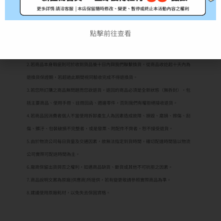
七天鑑賞期（非試用期）
之權益。如欲試用請至原廠展示中心試
用；3C商品如電腦、印表機、耗材類（碳粉匣、墨水匣、專用紙儲存媒體如光碟片、
磁帶）及軟體類等商品，購買後一經拆封使用或安裝恕不退換，購買前應詳閱原廠之
點擊前往查看
商品規格說明，本公司不接受購買試用後不滿意商品之理由退貨。購買前請務必確認
機型是否為您所需！
2.若商品本身瑕疵則可於收到貨品後十日內與我們聯繫換貨。從商品收訖起十天內為
退換貨保證期，若超過此期間視同驗收完成不得退換貨。
3.若您所訂購之商品無問題而您欲退貨，退回的商品必須是全新狀態（無拆封），包
括主要商品、使用手冊、註冊回函、週邊零件，否則我們有權拒絕接收退貨。
4.若商品因消費者個人不當使用拆卸產生人為因素造成故障、損毀、磨損、擦傷、刮
傷、髒汙、包裝破損不完整者，或是發票、附配件不齊者，恕不接受退貨。
5.由於物流公司每日貨量及交通因素，故無法指定到貨時間，確切配達時間皆以物流
公司實際可配送時間為主。
6.廠商保留出貨與否之權利，如遇商品缺貨、斷貨或其他不可抗拒之因素。
7.商品說明文案為原廠(供應商)所提供，若有變更敬請參照實際商品為準。
8.建議使用原廠耗材，以免失去保固資格。