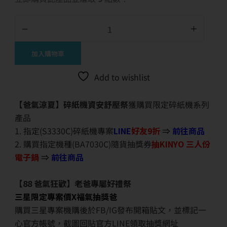
加入購物車
Add to wishlist
【爸氣涼夏】碎紙機資安舒壓祭
獲購買限定碎紙機系列
產品
1. 指定(S3330C)碎紙機專案
LINE
好友9折
⇒
前往商品
2. 購買指定機種(BA7030C)隨貨抽獎券
抽KINYO 三人份
電子鍋
⇒
前往商品
【88 爸氣狂歡】老爸專屬好禮祭
三星限定專案價X福氣抽獎爸
購買三星專案機購後於FB/IG發布開箱貼文，並標記一
心官方帳號，截圖回貼官方LINE領取抽獎網址