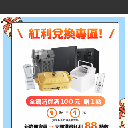
描述
● 適用機型：L1455,WF-3621,WF-7111,WF-
7611,WF-7211,WF-7711
*此為耗材性用品，經拆封後不予退貨(除新品不
良)，拆封前請務必確認清楚型號!!
*出貨時間約3~5個工作天，如遇缺貨將另行通知
注意事項:
1.根據消保法第19條規定，網路購物消費者均享
有商品到貨