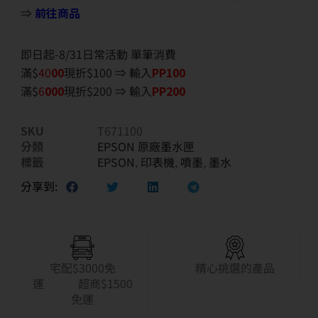
⇒
前往商品
即日起-8/31日常活動 單筆消費
滿$
40
00
現折$100 ⇒ 輸入
PP100
滿$
6
000
現折$200 ⇒ 輸入
PP200
SKU
T671100
分類
EPSON 原廠墨水匣
標籤
EPSON
,
印表機
,
噴墨
,
墨水
分享到:
宅配$3000免
精心挑選的產品
運 超商$1500
免運