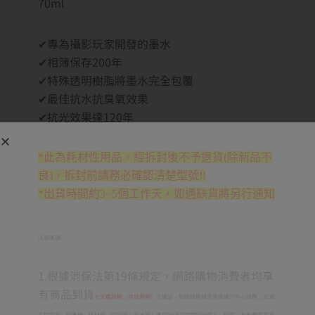
70ml
✔專為攝影玩家開發的墨水
✔相簿保存200年
✔特殊透明樹脂將墨水完全包覆
✔最佳抗水抗臭氧效果
✔抗光效果達120年
*此為耗材性用品，經拆封後不予退貨(除新品不
良)，拆封前請務必確認清楚型號!!
*出貨時間約3~5個工作天，如遇缺貨將另行通知
注意事項:
1.根據消保法第19條規定，網路購物消費者均享
有商品到貨
七天鑑賞期（非試用期）
之權益。如欲試用請至原廠展示中心試用；3C商
品如電腦、印表機、耗材類（碳粉匣、墨水匣、專用紙儲存媒體如光碟片、磁帶）及軟體類等商