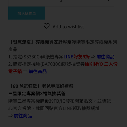
加入購物車
Add to wishlist
【爸氣涼夏】碎紙機資安舒壓祭
獲購買限定碎紙機系列
產品
1. 指定(S3330C)碎紙機專案
LINE
好友9折
⇒
前往商品
2. 購買指定機種(BA7030C)隨貨抽獎券
抽KINYO 三人份
電子鍋
⇒
前往商品
【88 爸氣狂歡】老爸專屬好禮祭
三星限定專案價X福氣抽獎爸
購買三星專案機購後於FB/IG發布開箱貼文，並標記一
心官方帳號，截圖回貼官方LINE領取抽獎網址
⇒
前往商品