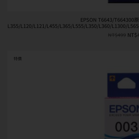
EPSON T6643/T66430
L355/L120/L121/L455/L365/L555/L350/L360/L1300/L565
NT$
499
NT$
特價