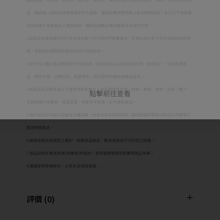
品，購買後一經拆封使用或安裝恕不退換，購買前應詳閱原廠之商品規格說明，本公司不接受購
買試用後不滿意商品之理由退貨。購買前請務必確認機型是否為您所需！
2.若商品本身瑕疵則可於收到貨品後十日內與我們聯繫換貨。從商品收訖起十天內為退換貨保證
期，若超過此期間視同驗收完成不得退換貨。
3.若您所訂購之商品無問題而您欲退貨，退回的商品必須是全新狀態（無拆封），包括主要商
品、使用手冊、註冊回函、週邊零件，否則我們有權拒絕接收退貨。
4.若商品因消費者個人不當使用拆卸產生人為因素造成故障、損毀、磨損、擦傷、刮傷、髒汙、
點擊前往查看
包裝破損不完整者，或是發票、附配件不齊者，恕不接受退貨。
5.由於物流公司每日貨量及交通因素，故無法指定到貨時間，確切配達時間皆以物流公司實際可
配送時間為主。
6.廠商保留出貨與否之權利，如遇商品缺貨、斷貨或其他不可抗拒之因素。
7.商品說明文案為原廠(供應商)所提供，若有變更敬請參照實際商品為準。
8.建議使用原廠耗材，以免失去保固資格。
評價 (0)