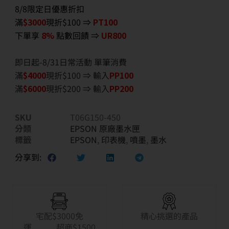
8/8限定日優惠折扣
滿
$3000
現折$100 ⇒
PT100
下單享
8%
點數回饋 ⇒
UR800
即日起-8/31日常活動 單筆消費
滿
$40
00
現折$100 ⇒ 輸入
PP100
滿
$6
000
現折$200 ⇒ 輸入
PP200
SKU
T06G150-450
分類
EPSON 原廠墨水匣
標籤
EPSON
,
印表機
,
噴墨
,
墨水
分享到:
宅配$3000免
精心挑選的產品
運 超商$1500