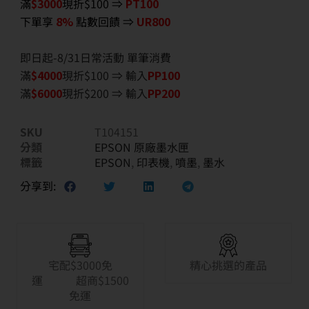
滿
$3000
現折$100 ⇒
PT100
下單享
8%
點數回饋 ⇒
UR800
即日起-8/31日常活動 單筆消費
滿
$40
00
現折$100 ⇒ 輸入
PP100
滿
$6
000
現折$200 ⇒ 輸入
PP200
SKU
T104151
分類
EPSON 原廠墨水匣
標籤
EPSON
,
印表機
,
噴墨
,
墨水
分享到:
宅配$3000免
精心挑選的產品
運 超商$1500
免運