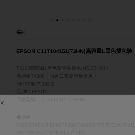
描述
EPSON C13T104151(73HN)高容量L黑色雙包裝
TX200高印量L黑色雙包裝墨水(NO.73HN)，
僅適用TX200，內含二支高印量墨水，
列印張數:約385張
品 牌：EPSON
原廠型號： C13T104151(73HN)
◆適用
TX200/T40W/T1100/TX220/CX8300/T30/TX210/TX51
FN/TX300F/C79/TX550w/C110/