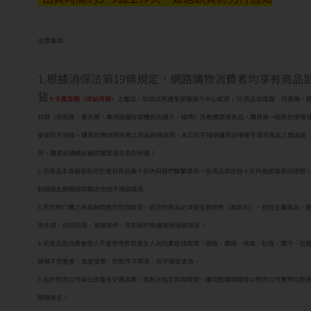
注意事項:
1.根據消保法第19條規定，網路購物消費者均享有商品
貨
七天鑑賞期（非試用期）
之權益。如欲試用請至原廠展示中心試用；3C商品如電腦、印表機、
材類（碳粉匣、墨水匣、專用紙儲存媒體如光碟片、磁帶）及軟體類等商品，購買後一經拆封使用
安裝恕不退換，購買前應詳閱原廠之商品規格說明，本公司不接受購買試用後不滿意商品之理由退
貨。購買前請務必確認機型是否為您所需！
2.若商品本身瑕疵則可於收到貨品後十日內與我們聯繫換貨。從商品收訖起十天內為退換貨保證期
若超過此期間視同驗收完成不得退換貨。
3.若您所訂購之商品無問題而您欲退貨，退回的商品必須是全新狀態（無拆封），包括主要商品、
用手冊、註冊回函、週邊零件，否則我們有權拒絕接收退貨。
4.若商品因消費者個人不當使用拆卸產生人為因素造成故障、損毀、磨損、擦傷、刮傷、髒汙、包
破損不完整者，或是發票、附配件不齊者，恕不接受退貨。
5.由於物流公司每日貨量及交通因素，故無法指定到貨時間，確切配達時間皆以物流公司實際可配
時間為主。