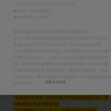
TX410/TX600FW/CX3900/CX9300F
◆內含二支高印量墨水
◆列印張數:約385張
重視原廠耗材，鼓勵原廠發展最新噴墨技術
Epson 經常邀請日本總社重量級列印技術研發人員來台
宣傳Epson 印字頭的核心科技，與國內消費者分享
Epson原廠耗材的設計理念。這些都顯示出Epson 持續
打擊仿冒品的決心。未來，Epson將不斷的運用創新科
技，提供消費者最優質的列印技術及服務，也將會持續
打擊相容品墨水匣及仿冒耗材，維護消費者權益。因為
Epson相信，唯有原廠最新噴墨技術，才能達到最佳的
點擊前往查看
出列印品質。
*此為耗材性用品，經拆封後不予退貨(除新品不良)，拆
封前請務必確認清楚型號!!
*出貨時間約3~5個工作天，如遇缺貨將另行通知