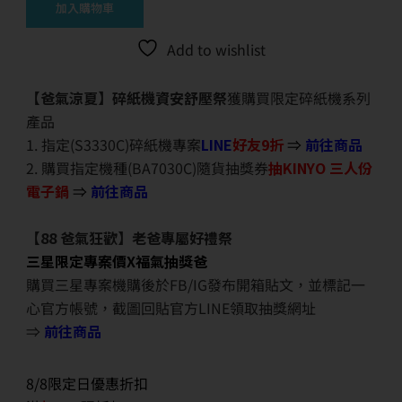
加入購物車
Add to wishlist
【爸氣涼夏】碎紙機資安舒壓祭
獲購買限定碎紙機系列
產品
1. 指定(S3330C)碎紙機專案
LINE
好友9折
⇒
前往商品
2. 購買指定機種(BA7030C)隨貨抽獎券
抽KINYO 三人份
電子鍋
⇒
前往商品
【88 爸氣狂歡】老爸專屬好禮祭
三星限定專案價X福氣抽獎爸
購買三星專案機購後於FB/IG發布開箱貼文，並標記一
心官方帳號，截圖回貼官方LINE領取抽獎網址
⇒
前往商品
8/8限定日優惠折扣