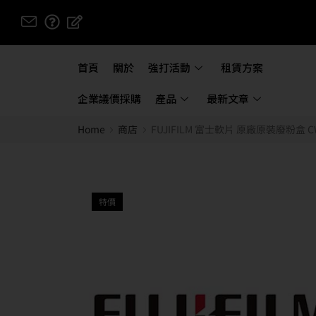
首頁
關於
強打活動
租賃方案
企業議價採購
產品
最新文章
Home
商店
FUJIFILM 富士軟片 原廠原裝廢粉盒 CWAA07
特價