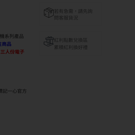
若有急需，請先詢
問客服貨況
機系列產品
紅利點數兌換區
往商品
累積紅利換好禮
O 三人份電子
並標記一心官方