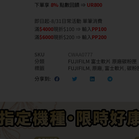
下單享
8%
點數回饋 ⇒
UR800
即日起-8/31日常活動 單筆消費
滿
$40
00
現折$100 ⇒ 輸入
PP100
滿
$6
000
現折$200 ⇒ 輸入
PP200
SKU
CWAA0777
分類
FUJIFILM 富士軟片 原廠碳粉匣
標籤
FUJIFILM
,
原廠
,
富士軟片
,
碳粉
分享到: