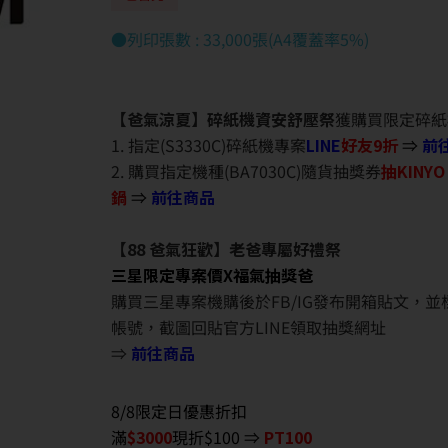
●列印張數 : 33,000張(A4覆蓋率5%)
【爸氣涼夏】碎紙機資安舒壓祭
獲購買限定碎紙
1. 指定(S3330C)碎紙機專案
LINE
好友9折
⇒
前
2. 購買指定機種(BA7030C)隨貨抽獎券
抽KINY
鍋
⇒
前往商品
【88 爸氣狂歡】老爸專屬好禮祭
三星限定專案價X福氣抽獎爸
購買三星專案機購後於FB/IG發布開箱貼文，
帳號，截圖回貼官方LINE領取抽獎網址
⇒
前往商品
8/8限定日優惠折扣
滿
$3000
現折$100 ⇒
PT100