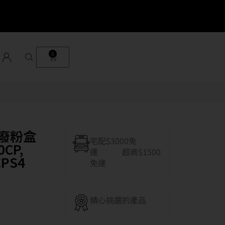
0
裝廢粉盒
宅配$3000免
0CP,
運 超商$1500
CPS4
免運
精心挑選的產品