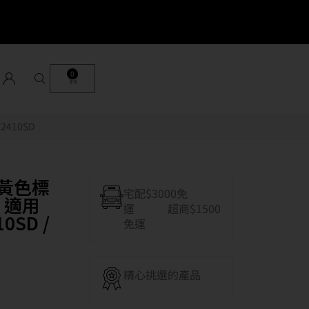
0
2410SD
裝黃色標
宅配$3000免
) 適用
運 超商$1500
10SD /
免運
精心挑選的產品