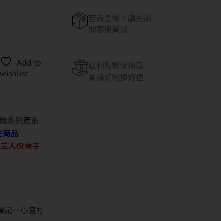
若有急需，請先詢
問客服貨況
Add to
紅利點數兌換區
wishlist
累積紅利換好禮
機系列產品
往商品
O 三人份電子
並標記一心官方