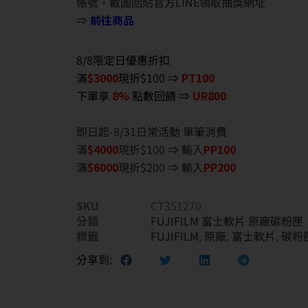
帳號，截圖回貼官方LINE領取抽獎網址
⇒
前往商品
8/8限定日優惠折扣
滿
$3000
現折$100 ⇒
PT100
下單享
8%
點數回饋 ⇒
UR800
即日起-8/31日常活動 單筆消費
滿
$40
00
現折$100 ⇒ 輸入
PP100
滿
$6
000
現折$200 ⇒ 輸入
PP200
SKU
CT351270
分類
FUJIFILM 富士軟片 原廠碳粉匣
標籤
FUJIFILM
,
原廠
,
富士軟片
,
碳粉
分享到: