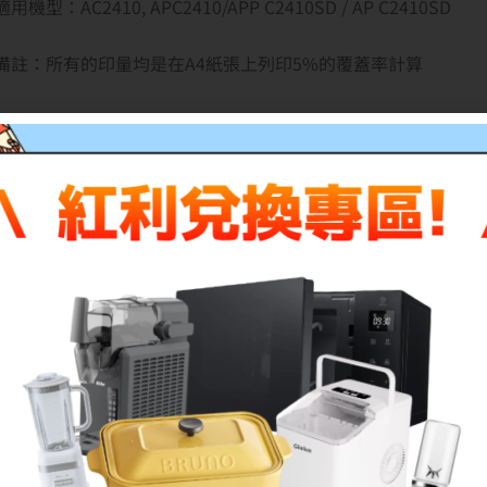
適用機型：AC2410, APC2410/APP C2410SD / AP C2410SD
備註：所有的印量均是在A4紙張上列印5%的覆蓋率計算