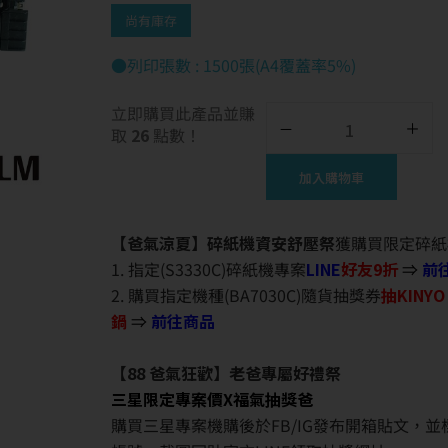
尚有庫存
●列印張數 : 1500張(A4覆蓋率5%)
立即購買此產品並賺
取
26
點數！
加入購物車
【爸氣涼夏】碎紙機資安舒壓祭
獲購買限定碎紙
1. 指定(S3330C)碎紙機專案
LINE
好友9折
⇒
前
2. 購買指定機種(BA7030C)隨貨抽獎券
抽KINY
鍋
⇒
前往商品
【88 爸氣狂歡】老爸專屬好禮祭
三星限定專案價X福氣抽獎爸
購買三星專案機購後於FB/IG發布開箱貼文，