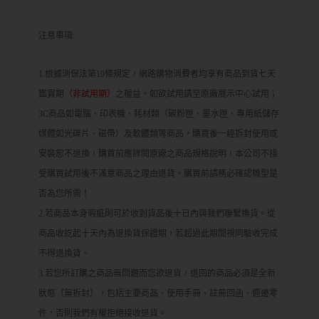
注意事項:
1.根據消保法第19條規定，網路購物消費者均享有商品到貨七天
鑑賞期
（非試用期）
之權益。如欲試用請至原廠展示中心試用；
3C商品如電腦、印表機、耗材類（碳粉匣、墨水匣、專用紙儲存
媒體如光碟片、磁帶）及軟體類等商品，購買後一經拆封使用或
安裝恕不退換，購買前應詳閱原廠之商品規格說明，本公司不接
受購買試用後不滿意商品之理由退貨。購買前請務必確認機型是
否為您所需！
2.若商品本身瑕疵則可於收到貨品後十日內與我們聯繫換貨。從
商品收訖起十天內為退換貨保證期，若超過此期間視同驗收完成
不得退換貨。
3.若您所訂購之商品無問題而您欲退貨，退回的商品必須是全新
狀態（無拆封），包括主要商品、使用手冊、註冊回函、週邊零
件，否則我們有權拒絕接收退貨。