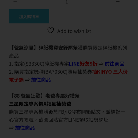
加入購物車
Add to wishlist
【爸氣涼夏】碎紙機資安舒壓祭
獲購買限定碎紙機系列
產品
1. 指定(S3330C)碎紙機專案
LINE
好友9折
⇒
前往商品
2. 購買指定機種(BA7030C)隨貨抽獎券
抽KINYO 三人份
電子鍋
⇒
前往商品
【88 爸氣狂歡】老爸專屬好禮祭
三星限定專案價X福氣抽獎爸
購買三星專案機購後於FB/IG發布開箱貼文，並標記一
心官方帳號，截圖回貼官方LINE領取抽獎網址
⇒
前往商品