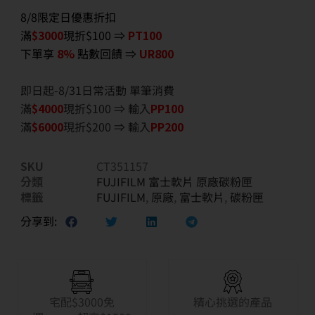
8/8限定日優惠折扣
滿
$3000
現折$100 ⇒
PT100
下單享
8%
點數回饋 ⇒
UR800
即日起-8/31日常活動 單筆消費
滿
$40
00
現折$100 ⇒ 輸入
PP100
滿
$6
000
現折$200 ⇒ 輸入
PP200
SKU
CT351157
分類
FUJIFILM 富士軟片 原廠碳粉匣
標籤
FUJIFILM
,
原廠
,
富士軟片
,
碳粉匣
分享到:
宅配$3000免
精心挑選的產品