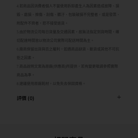
4.若商品因消費者個人不當使用拆卸產生人為因素造成故障、損
毀、磨損、擦傷、刮傷、髒汙、包裝破損不完整者，或是發票、
附配件不齊者，恕不接受退貨。
5.由於物流公司每日貨量及交通因素，故無法指定到貨時間，確
切配達時間皆以物流公司實際可配送時間為主。
6.廠商保留出貨與否之權利，如遇商品缺貨、斷貨或其他不可抗
拒之因素。
7.商品說明文案為原廠(供應商)所提供，若有變更敬請參照實際
商品為準。
8.建議使用原廠耗材，以免失去保固資格。
評價 (0)