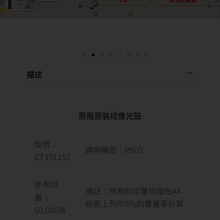
描述
原廠原裝成像光鼓
型號：
適用機型：P505
CT351157
參考印
備註：所有的印量均是在A4
量：
紙張上列印5%的覆蓋率計算
60,000
張