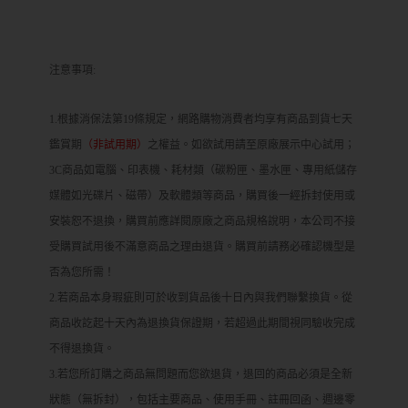
注意事項:
1.根據消保法第19條規定，網路購物消費者均享有商品到貨七天
鑑賞期
（非試用期）
之權益。如欲試用請至原廠展示中心試用；
3C商品如電腦、印表機、耗材類（碳粉匣、墨水匣、專用紙儲存
媒體如光碟片、磁帶）及軟體類等商品，購買後一經拆封使用或
安裝恕不退換，購買前應詳閱原廠之商品規格說明，本公司不接
受購買試用後不滿意商品之理由退貨。購買前請務必確認機型是
否為您所需！
2.若商品本身瑕疵則可於收到貨品後十日內與我們聯繫換貨。從
商品收訖起十天內為退換貨保證期，若超過此期間視同驗收完成
不得退換貨。
3.若您所訂購之商品無問題而您欲退貨，退回的商品必須是全新
狀態（無拆封），包括主要商品、使用手冊、註冊回函、週邊零