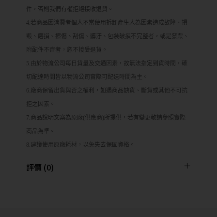
件，否則我們有權拒絕接收退貨。
4.若商品因消費者個人不當使用拆卸產生人為因素造成故障、損
毀、磨損、擦傷、刮傷、髒汙、包裝破損不完整者，或是發票、
附配件不齊者，恕不接受退貨。
5.由於物流公司每日貨量及交通因素，故無法指定到貨時間，確
切配達時間皆以物流公司實際可配送時間為主。
6.廠商保留出貨與否之權利，如遇商品缺貨、斷貨或其他不可抗
拒之因素。
7.商品說明文案為原廠(供應商)所提供，若有變更敬請參照實際
商品為準。
8.建議使用原廠耗材，以免失去保固資格。
評價 (0)