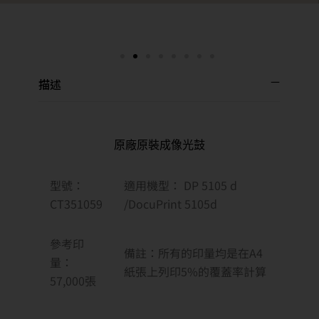
描述
原廠原裝成像光鼓
型號：
適用機型： DP 5105 d
CT351059
/DocuPrint 5105d
參考印
備註：所有的印量均是在A4
量：
紙張上列印5%的覆蓋率計算
57,000
張