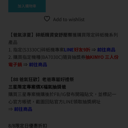
加入購物車
Add to wishlist
【爸氣涼夏】碎紙機資安舒壓祭
獲購買限定碎紙機系列
產品
1. 指定(S3330C)碎紙機專案
LINE
好友9折
⇒
前往商品
2. 購買指定機種(BA7030C)隨貨抽獎券
抽KINYO 三人份
電子鍋
⇒
前往商品
【88 爸氣狂歡】老爸專屬好禮祭
三星限定專案價X福氣抽獎爸
購買三星專案機購後於FB/IG發布開箱貼文，並標記一
心官方帳號，截圖回貼官方LINE領取抽獎網址
⇒
前往商品
8/8限定日優惠折扣