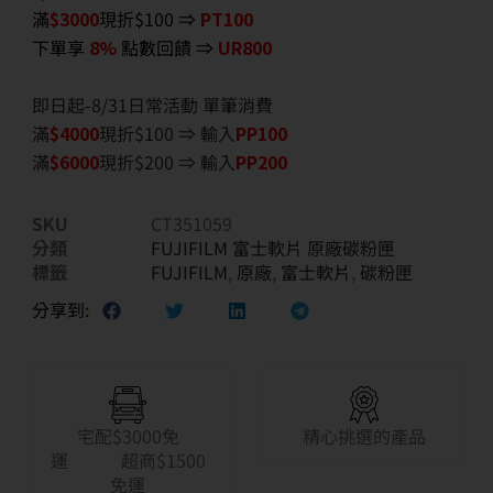
滿
$3000
現折$100 ⇒
PT100
下單享
8%
點數回饋 ⇒
UR800
即日起-8/31日常活動 單筆消費
滿
$40
00
現折$100 ⇒ 輸入
PP100
滿
$6
000
現折$200 ⇒ 輸入
PP200
SKU
CT351059
分類
FUJIFILM 富士軟片 原廠碳粉匣
標籤
FUJIFILM
,
原廠
,
富士軟片
,
碳粉匣
分享到:
宅配$3000免
精心挑選的產品
運 超商$1500
免運