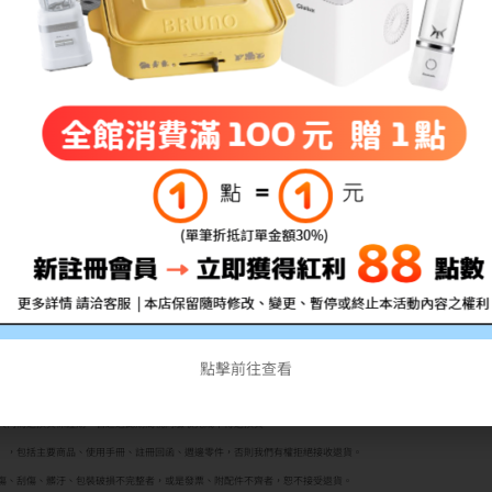
原廠高容量洋紅色碳粉匣
適用機型：DocuPrint CP315dw/CM315z
備註:所有的印量均是在A4紙張上列印5%的覆蓋率計算
不良)，拆封前請務必確認清楚型號!!
行通知
者均享有商品到貨
點擊前往查看
七天鑑賞期（非試用期）
之權益。如欲試用請至原廠展示中心試用；3C商品如電腦、
格說明，本公司不接受購買試用後不滿意商品之理由退貨。購買前請務必確認機型是否為您所需！
十天內為退換貨保證期，若超過此期間視同驗收完成不得退換貨。
封），包括主要商品、使用手冊、註冊回函、週邊零件，否則我們有權拒絕接收退貨。
擦傷、刮傷、髒汙、包裝破損不完整者，或是發票、附配件不齊者，恕不接受退貨。