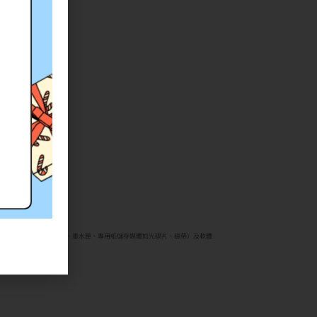
印表機、耗材類（碳粉匣、墨水匣、專用紙儲存媒體如光碟片、磁帶）及軟體