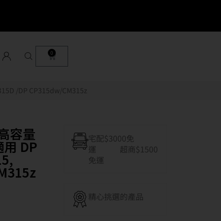
0
5D /DP CP315dw/CM315z
裝高容量
宅配$3000免
適用 DP
運 超商$1500
5,
免運
M315z
精心挑選的產品