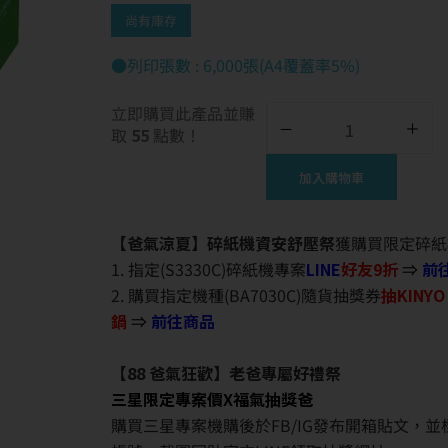
尚有庫存
●列印張數 : 6,000張(A4覆蓋率5%)
立即購買此產品並賺
取
55
點數！
加入購物車
【爸氣涼夏】碎紙機資安舒壓祭
獲購買限定碎紙
1. 指定(S3330C)碎紙機專案
LINE
好友9折
⇒
前
2. 購買指定機種(BA7030C)隨貨抽獎券
抽KINY
鍋
⇒
前往商品
【88 爸氣狂歡】老爸專屬好禮祭
三星限定專案價X福氣抽獎爸
購買三星專案機購後於FB/IG發布開箱貼文，