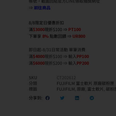
帳號，截圖回貼官方LINE領取抽獎網址
⇒
前往商品
8/8限定日優惠折扣
滿
$3000
現折$100 ⇒
PT100
下單享
8%
點數回饋 ⇒
UR800
即日起-8/31日常活動 單筆消費
滿
$40
00
現折$100 ⇒ 輸入
PP100
滿
$6
000
現折$200 ⇒ 輸入
PP200
SKU
CT202612
分類
FUJIFILM 富士軟片 原廠碳粉匣
標籤
FUJIFILM
,
原廠
,
富士軟片
,
碳粉
分享到: