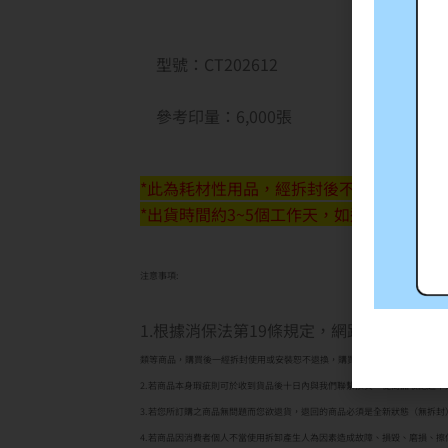
型號：CT202612
參考印量：6,000張
*此為耗材性用品，經拆封後不予退貨(除新品
*出貨時間約3~5個工作天，如遇缺貨將另
注意事項:
1.根據消保法第19條規定，網路購物消費
類等商品，購買後一經拆封使用或安裝恕不退換，購買前應詳閱原廠之商品規
2.若商品本身瑕疵則可於收到貨品後十日內與我們聯繫換貨。從商品收訖起
3.若您所訂購之商品無問題而您欲退貨，退回的商品必須是全新狀態（無拆
4.若商品因消費者個人不當使用拆卸產生人為因素造成故障、損毀、磨損、