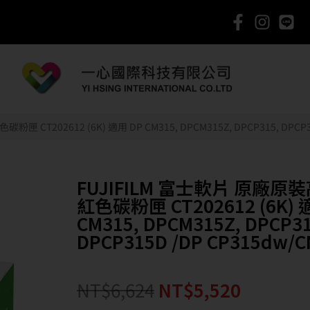
CT202612 (6K) 適用 DP CM315, DPCM315Z, DPCP315, DPCP31
FUJIFILM 富士軟片 原廠原
紅色碳粉匣 CT202612 (6K) 
CM315, DPCM315Z, DPCP31
DPCP315D /DP CP315dw/C
NT$
6,624
NT$
5,520