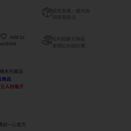
若有急需，請先詢
問客服貨況
Add to
紅利點數兌換區
wishlist
累積紅利換好禮
機系列產品
往商品
O 三人份電子
並標記一心官方