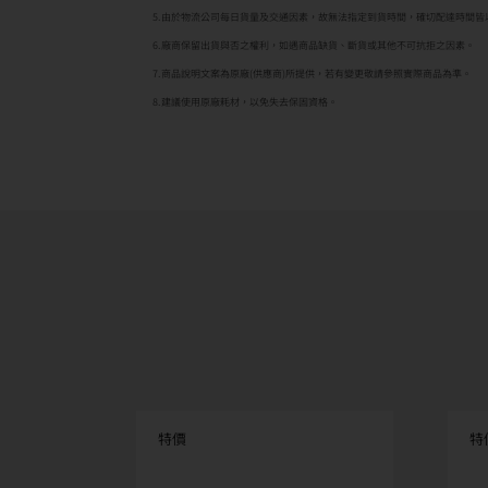
5.由於物流公司每日貨量及交通因素，故無法指定到貨時間，確切配達時間皆
6.廠商保留出貨與否之權利，如遇商品缺貨、斷貨或其他不可抗拒之因素。
7.商品說明文案為原廠(供應商)所提供，若有變更敬請參照實際商品為準。
8.建議使用原廠耗材，以免失去保固資格。
特價
特