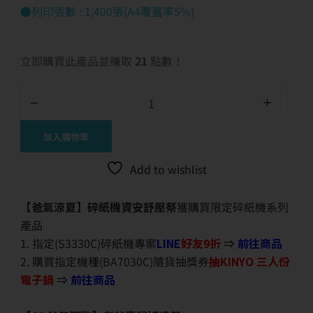
●列印張數 : 1,400張(A4覆蓋率5%)
立即購買此產品並賺取
21
點數！
加入購物車
Add to wishlist
【爸氣涼夏】碎紙機資安舒壓祭
獲購買限定碎紙機系列
產品
1. 指定(S3330C)碎紙機專案
LINE
好友9折
⇒
前往商品
2. 購買指定機種(BA7030C)隨貨抽獎券
抽KINYO 三人份
電子鍋
⇒
前往商品