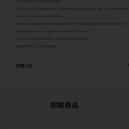
回函、週邊零件，否則我們有權拒絕接收退貨。
4.若商品因消費者個人不當使用拆卸產生人為因素造成故障、損毀、磨損、擦傷、刮傷、髒汙、包裝破損不完整
者，或是發票、附配件不齊者，恕不接受退貨。
5.由於物流公司每日貨量及交通因素，故無法指定到貨時間，確切配達時間皆以物流公司實際可配送時間為主。
6.廠商保留出貨與否之權利，如遇商品缺貨、斷貨或其他不可抗拒之因素。
7.商品說明文案為原廠(供應商)所提供，若有變更敬請參照實際商品為準。
8.建議使用原廠耗材，以免失去保固資格。
評價 (0)
相關商品