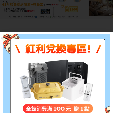
描述
富士軟片 FUJIFILM
原廠高
型號：CT202266
適用機型：CP115w/CP11
1,400張
參考印量：
備註:所有的印量均是在