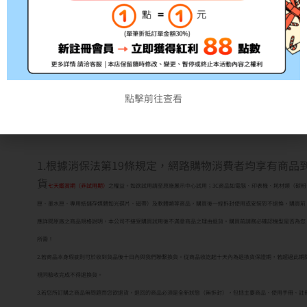
*此為耗材性用品，經拆封後不予退貨(除新品不良)，拆
封前請務必確認清楚型號!!
*出貨時間約3~5個工作天，如遇缺貨將另行通知
點擊前往查看
注意事項:
1.根據消保法第19條規定，網路購物消費者均享有商品
貨
七天鑑賞期（非試用期）
之權益。如欲試用請至原廠展示中心試用；3C商品如電腦、印表機、耗材類（碳粉
匣、墨水匣、專用紙儲存媒體如光碟片、磁帶）及軟體類等商品，購買後一經拆封使用或安裝恕不退換，購買前
應詳閱原廠之商品規格說明，本公司不接受購買試用後不滿意商品之理由退貨。購買前請務必確認機型是否為您
所需！
2.若商品本身瑕疵則可於收到貨品後十日內與我們聯繫換貨。從商品收訖起十天內為退換貨保證期，若超過此期
視同驗收完成不得退換貨。
3.若您所訂購之商品無問題而您欲退貨，退回的商品必須是全新狀態（無拆封），包括主要商品、使用手冊、註