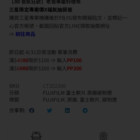
【88 爸氣狂歡】老爸專屬好禮祭
三星限定專案價X福氣抽獎爸
購買三星專案機購後於FB/IG發布開箱貼文，並標記一
心官方帳號，截圖回貼官方LINE領取抽獎網址
⇒
前往商品
即日起-8/31日常活動 單筆消費
滿$
40
00
現折$100 ⇒ 輸入
PP100
滿$
6
000
現折$200 ⇒ 輸入
PP200
SKU
CT202266
分類
FUJIFILM 富士軟片 原廠碳粉匣
標籤
FUJIFILM
,
原廠
,
富士軟片
,
碳粉匣
分享到: