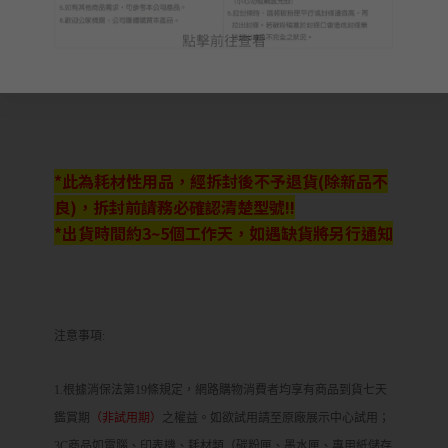
點擊前往查看
*此為耗材性用品，經拆封後不予退貨(除新品不
良)，拆封前請務必確認清楚型號!!
*出貨時間約3~5個工作天，如遇缺貨將另行通知
注意事項:
1.根據消保法第19條規定，網路購物消費者均享有商品到貨七天
鑑賞期
（非試用期）
之權益。如欲試用請至原廠展示中心試用；
3C商品如電腦、印表機、耗材類（碳粉匣、墨水匣、專用紙儲存