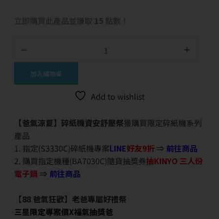
立即購買此產品並賺取
15
點數！
加入購物車
Add to wishlist
【爸氣涼夏】碎紙機資安舒壓祭
獲購買限定碎紙機系列
產品
1. 指定(S3330C)碎紙機專案
LINE
好友9折
⇒
前往商品
2. 購買指定機種(BA7030C)隨貨抽獎券
抽KINYO 三人份
電子鍋
⇒
前往商品
【88 爸氣狂歡】老爸專屬好禮祭
三星限定專案價X福氣抽獎爸