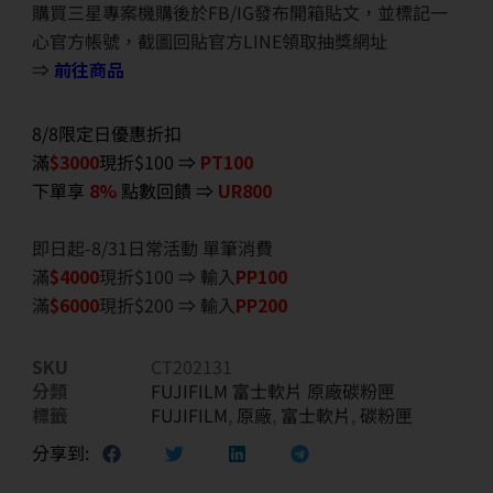
購買三星專案機購後於FB/IG發布開箱貼文，並標記一
心官方帳號，截圖回貼官方LINE領取抽獎網址
⇒
前往商品
8/8限定日優惠折扣
滿
$3000
現折$100 ⇒
PT100
下單享
8%
點數回饋 ⇒
UR800
即日起-8/31日常活動 單筆消費
滿
$40
00
現折$100 ⇒ 輸入
PP100
滿
$6
000
現折$200 ⇒ 輸入
PP200
SKU
CT202131
分類
FUJIFILM 富士軟片 原廠碳粉匣
標籤
FUJIFILM
,
原廠
,
富士軟片
,
碳粉匣
分享到: