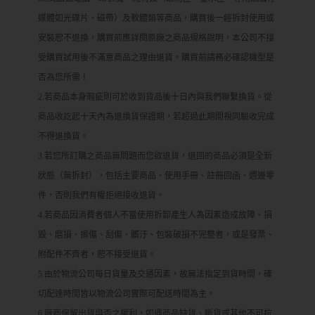
媒體如光碟片、磁帶）及軟體類等商品，購買後一經拆封使用或
安裝恕不退換，購買前應詳閱原廠之商品規格說明，本公司不接
受購買試用後不滿意商品之理由退貨。購買前請務必確認機型是
否為您所需！
2.若商品本身瑕疵則可於收到貨品後十日內與我們聯繫換貨。從
商品收訖起十天內為退換貨保證期，若超過此期間視同驗收完成
不得退換貨。
3.若您所訂購之商品無問題而您欲退貨，退回的商品必須是全新
狀態（無拆封），包括主要商品、使用手冊、註冊回函、週邊零
件，否則我們有權拒絕接收退貨。
4.若商品因消費者個人不當使用拆卸產生人為因素造成故障、損
毀、磨損、擦傷、刮傷、髒汙、包裝破損不完整者，或是發票、
附配件不齊者，恕不接受退貨。
5.由於物流公司每日貨量及交通因素，故無法指定到貨時間，確
切配達時間皆以物流公司實際可配送時間為主。
6.廠商保留出貨與否之權利，如遇商品缺貨、斷貨或其他不可抗