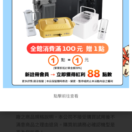
*此為耗材性用品，經拆封後不予退貨(除新品不
良)，拆封前請務必確認清楚型號!!
*出貨時間約3~5個工作天，如遇缺貨將另行通知
注意事項:
1.根據消保法第19條規定，網路購物消費者均享
有商品到貨七天鑑賞期（非試用期）之權益。如
欲試用請至原廠展示中心試用；3C商品如電腦、
印表機、耗材類（碳粉匣、墨水匣、專用紙儲存
點擊前往查看
媒體如光碟片、磁帶）及軟體類等商品，購買後
一經拆封使用或安裝恕不退換，購買前應詳閱原
廠之商品規格說明，本公司不接受購買試用後不
滿意商品之理由退貨。購買前請務必確認機型是
否為您所需！