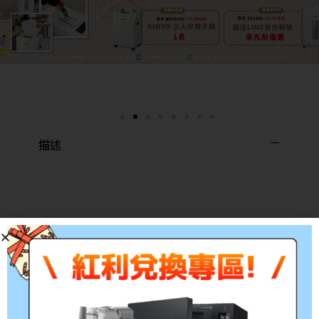
描述
分
參考
料號
說明
類
印量
*
耗
原廠標準容量 藍色
CT202019
5,000
材
(C) 碳粉匣