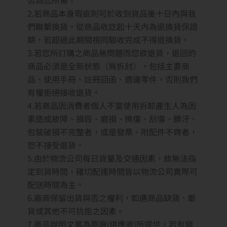
2.若商品本身瑕疵則可於收到貨品後十日內與我
們聯繫換貨。從商品收訖起十天內為退換貨保證
期，若超過此期間視同驗收完成不得退換貨。
3.若您所訂購之商品無問題而您欲退貨，退回的
商品必須是全新狀態（無拆封），包括主要商
品、使用手冊、註冊回函、週邊零件，否則我們
有權拒絕接收退貨。
4.若商品因消費者個人不當使用拆卸產生人為因
素造成故障、損毀、磨損、擦傷、刮傷、髒汙、
包裝破損不完整者，或是發票、附配件不齊者，
恕不接受退貨。
5.由於物流公司每日貨量及交通因素，故無法指
定到貨時間，確切配達時間皆以物流公司實際可
配送時間為主。
6.廠商保留出貨與否之權利，如遇商品缺貨、斷
貨或其他不可抗拒之因素。
7.商品說明文案為原廠(供應商)所提供，若有變