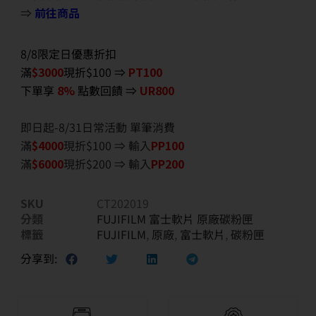
⇒
前往商品
8/8限定日優惠折扣
滿
$3000
現折$100 ⇒
PT100
下單享
8%
點數回饋 ⇒
UR800
即日起-8/31日常活動 單筆消費
滿
$40
00
現折$100 ⇒ 輸入
PP100
滿
$6
000
現折$200 ⇒ 輸入
PP200
SKU
CT202019
分類
FUJIFILM 富士軟片 原廠碳粉匣
標籤
FUJIFILM
,
原廠
,
富士軟片
,
碳粉匣
分享到: