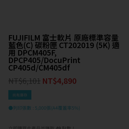
FUJIFILM 富士軟片 原廠標準容量
藍色(C) 碳粉匣 CT202019 (5K) 適
用 DPCM405F,
DPCP405/DocuPrint
CP405d/CM405df
NT$
6,101
NT$
4,890
尚有庫存
●列印張數 : 5,000張(A4覆蓋率5%)
立即購買此產品並賺取
49
點數！