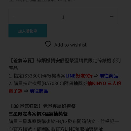
加入購物車
Add to wishlist
【爸氣涼夏】碎紙機資安舒壓祭
獲購買限定碎紙機系列
產品
1. 指定(S3330C)碎紙機專案
LINE
好友9折
⇒
前往商品
2. 購買指定機種(BA7030C)隨貨抽獎券
抽KINYO 三人份
電子鍋
⇒
前往商品
【88 爸氣狂歡】老爸專屬好禮祭
三星限定專案價X福氣抽獎爸
購買三星專案機購後於FB/IG發布開箱貼文，並標記一
心官方帳號，截圖回貼官方LINE領取抽獎網址