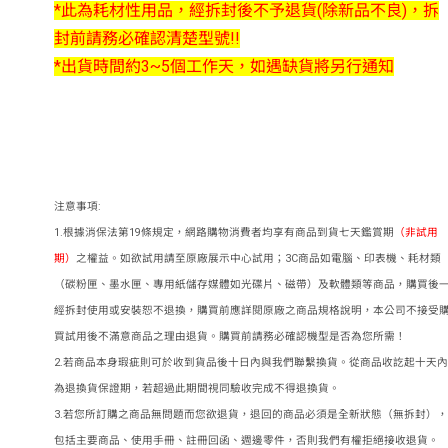
*此為耗材性用品，經拆封後不予退貨(除新品不良)，拆
封前請務必確認清楚型號!!
*出貨時間約3~5個工作天，如遇缺貨將另行通知
注意事項:
1.根據消保法第19條規定，網路購物消費者均享有商品到貨七天鑑賞期
（非試用
期）
之權益。如欲試用請至原廠展示中心試用；3C商品如電腦、印表機、耗材類
（碳粉匣、墨水匣、專用紙儲存媒體如光碟片、磁帶）及軟體類等商品，購買後
經拆封使用或安裝恕不退換，購買前應詳閱原廠之商品規格說明，本公司不接受
買試用後不滿意商品之理由退貨。購買前請務必確認機型是否為您所需！
2.若商品本身瑕疵則可於收到貨品後十日內與我們聯繫換貨。從商品收訖起十天內
為退換貨保證期，若超過此期間視同驗收完成不得退換貨。
3.若您所訂購之商品無問題而您欲退貨，退回的商品必須是全新狀態（無拆封），
包括主要商品、使用手冊、註冊回函、週邊零件，否則我們有權拒絕接收退貨。