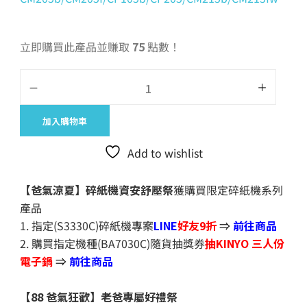
立即購買此產品並賺取
75
點數！
加入購物車
Add to wishlist
【爸氣涼夏】碎紙機資安舒壓祭
獲購買限定碎紙機系列
產品
1. 指定(S3330C)碎紙機專案
LINE
好友9折
⇒
前往商品
2. 購買指定機種(BA7030C)隨貨抽獎券
抽KINYO 三人份
電子鍋
⇒
前往商品
【88 爸氣狂歡】老爸專屬好禮祭