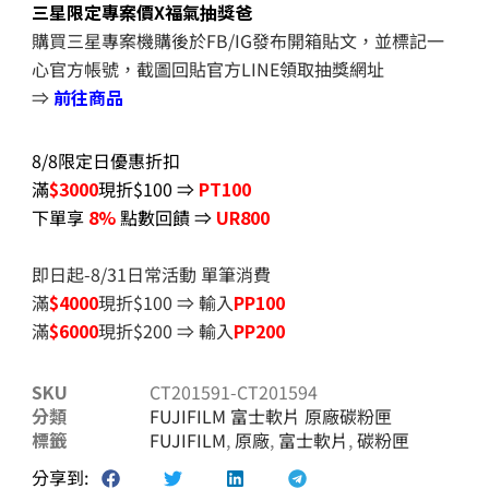
三星限定專案價X福氣抽獎爸
購買三星專案機購後於FB/IG發布開箱貼文，並標記一
心官方帳號，截圖回貼官方LINE領取抽獎網址
⇒
前往商品
8/8限定日優惠折扣
滿
$3000
現折$100 ⇒
PT100
下單享
8%
點數回饋 ⇒
UR800
即日起-8/31日常活動 單筆消費
滿
$40
00
現折$100 ⇒ 輸入
PP100
滿
$6
000
現折$200 ⇒ 輸入
PP200
SKU
CT201591-CT201594
分類
FUJIFILM 富士軟片 原廠碳粉匣
標籤
FUJIFILM
,
原廠
,
富士軟片
,
碳粉匣
分享到: