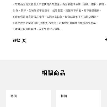
4.若商品因消費者個人不當使用拆卸產生人為因素造成故障、損毀、磨損、擦傷、
刮傷、髒汙、包裝破損不完整者，或是發票、附配件不齊者，恕不接受退貨。
5.廠商保留出貨與否之權利，如遇商品缺貨、斷貨或其他不可抗拒之因素。
6.商品說明文案為原廠(供應商)所提供，若有變更敬請參照實際商品為準。
7.建議使用原廠耗材，以免失去保固資格。
評價 (0)
相關商品
特價
特價