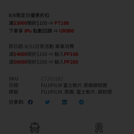
8/8限定日優惠折扣
滿
$3000
現折$100 ⇒
PT100
下單享
8%
點數回饋 ⇒
UR800
即日起-8/31日常活動 單筆消費
滿
$40
00
現折$100 ⇒ 輸入
PP100
滿
$6
000
現折$200 ⇒ 輸入
PP200
SKU
CT201262
分類
FUJIFILM 富士軟片 原廠碳粉匣
標籤
FUJIFILM
,
原廠
,
富士軟片
,
碳粉匣
分享到: