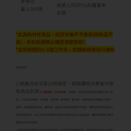
參考印
紙張上列印5%的覆蓋率
量:3,000張
計算
*此為耗材性用品，經拆封後不予退貨(除新品不
良)，拆封前請務必確認清楚型號!!
*出貨時間約3~5個工作天，如遇缺貨將另行通知
注意事項:
1.根據消保法第19條規定，網路購物消費者均享
有商品到貨
七天鑑賞期（非試用期）
之權益。如欲試用請至原廠展示中心試
用；3C商品如電腦、印表機、耗材類（碳粉匣、墨水匣、專用紙儲存媒體如光碟片、
磁帶）及軟體類等商品，購買後一經拆封使用或安裝恕不退換，購買前應詳閱原廠之
商品規格說明，本公司不接受購買試用後不滿意商品之理由退貨。購買前請務必確認
機型是否為您所需！
2.若商品本身瑕疵則可於收到貨品後十日內與我們聯繫換貨。從商品收訖起十天內為