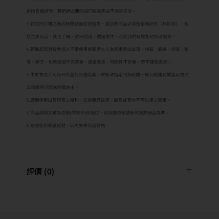
退換貨保證期，若超過此期間視同驗收完成不得退換貨。
3.若您所訂購之商品無問題而您欲退貨，退回的商品必須是全新狀態（無拆封），包
括主要商品、使用手冊、註冊回函、週邊零件，否則我們有權拒絕接收退貨。
4.若商品因消費者個人不當使用拆卸產生人為因素造成故障、損毀、磨損、擦傷、刮
傷、髒汙、包裝破損不完整者，或是發票、附配件不齊者，恕不接受退貨。
5.由於物流公司每日貨量及交通因素，故無法指定到貨時間，確切配達時間皆以物流
公司實際可配送時間為主。
6.廠商保留出貨與否之權利，如遇商品缺貨、斷貨或其他不可抗拒之因素。
7.商品說明文案為原廠(供應商)所提供，若有變更敬請參照實際商品為準。
8.建議使用原廠耗材，以免失去保固資格。
評價 (0)