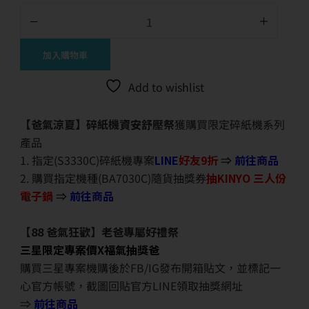
加入購物車
Add to wishlist
【爸氣涼夏】碎紙機資安舒壓祭
獲購買限定碎紙機系列
產品
1. 指定(S3330C)碎紙機專案
LINE
好友9折
⇒
前往商品
2. 購買指定機種(BA7030C)隨貨抽獎券
抽KINYO 三人份
電子鍋
⇒
前往商品
【88 爸氣狂歡】老爸專屬好禮祭
三星限定專案價X福氣抽獎爸
購買三星專案機購後於FB/IG發布開箱貼文，並標記一
心官方帳號，截圖回貼官方LINE領取抽獎網址
⇒
前往商品