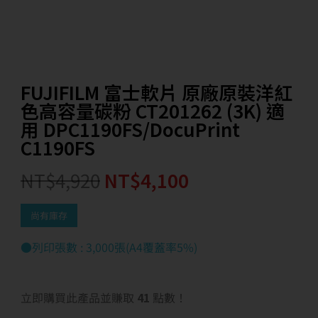
FUJIFILM 富士軟片 原廠原裝洋紅
色高容量碳粉 CT201262 (3K) 適
用 DPC1190FS/DocuPrint
C1190FS
NT$
4,920
NT$
4,100
尚有庫存
●列印張數 : 3,000張(A4覆蓋率5%)
立即購買此產品並賺取
41
點數！