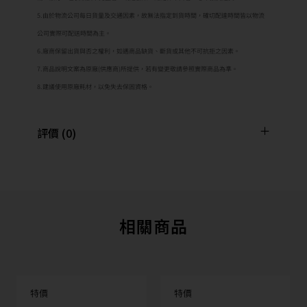
5.由於物流公司每日貨量及交通因素，故無法指定到貨時間，確切配達時間皆以物流
公司實際可配送時間為主。
6.廠商保留出貨與否之權利，如遇商品缺貨、斷貨或其他不可抗拒之因素。
7.商品說明文案為原廠(供應商)所提供，若有變更敬請參照實際商品為準。
8.建議使用原廠耗材，以免失去保固資格。
評價 (0)
相關商品
特價
特價