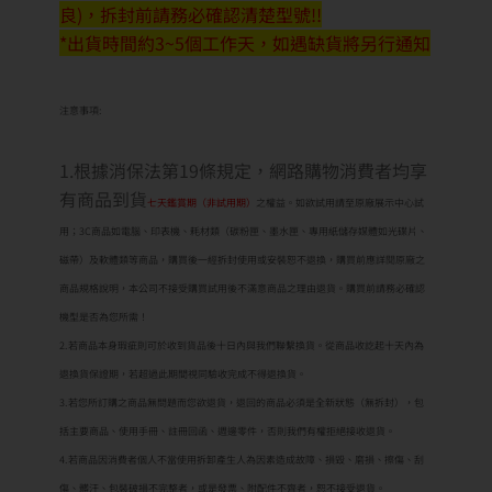
良)，拆封前請務必確認清楚型號!!
*出貨時間約3~5個工作天，如遇缺貨將另行通知
注意事項:
1.根據消保法第19條規定，網路購物消費者均享
有商品到貨
七天鑑賞期（非試用期）
之權益。如欲試用請至原廠展示中心試
用；3C商品如電腦、印表機、耗材類（碳粉匣、墨水匣、專用紙儲存媒體如光碟片、
磁帶）及軟體類等商品，購買後一經拆封使用或安裝恕不退換，購買前應詳閱原廠之
商品規格說明，本公司不接受購買試用後不滿意商品之理由退貨。購買前請務必確認
機型是否為您所需！
2.若商品本身瑕疵則可於收到貨品後十日內與我們聯繫換貨。從商品收訖起十天內為
退換貨保證期，若超過此期間視同驗收完成不得退換貨。
3.若您所訂購之商品無問題而您欲退貨，退回的商品必須是全新狀態（無拆封），包
括主要商品、使用手冊、註冊回函、週邊零件，否則我們有權拒絕接收退貨。
4.若商品因消費者個人不當使用拆卸產生人為因素造成故障、損毀、磨損、擦傷、刮
傷、髒汙、包裝破損不完整者，或是發票、附配件不齊者，恕不接受退貨。