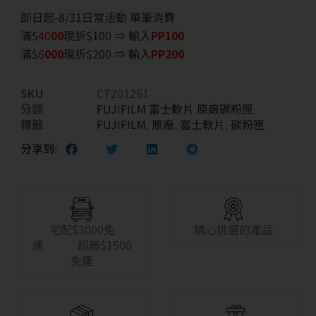
即日起-8/31日常活動 單筆消費
滿$
40
00
現折$100 ⇒ 輸入
PP100
滿$
6
000
現折$200 ⇒ 輸入
PP200
SKU
CT201261
分類
FUJIFILM 富士軟片 原廠碳粉匣
標籤
FUJIFILM
,
原廠
,
富士軟片
,
碳粉匣
分享到:
宅配$3000免
精心挑選的產品
運 超商$1500
免運