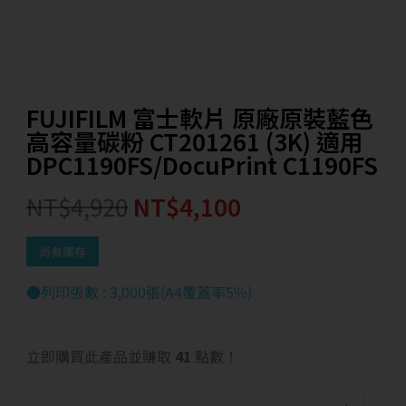
FUJIFILM 富士軟片 原廠原裝藍色
高容量碳粉 CT201261 (3K) 適用
DPC1190FS/DocuPrint C1190FS
NT$
4,920
NT$
4,100
尚有庫存
●列印張數 : 3,000張(A4覆蓋率5%)
立即購買此產品並賺取
41
點數！