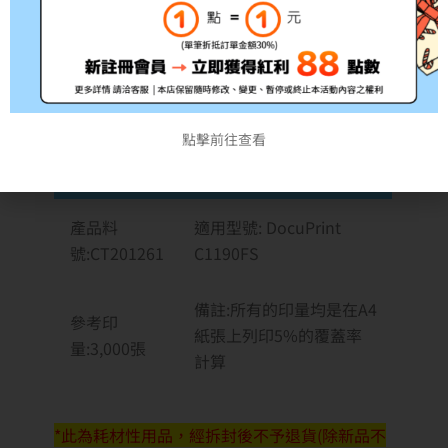
點擊前往查看
原廠原裝藍色高容量碳粉
產品料
適用型號: DocuPrint
號:CT201261
C1190FS
備註:所有的印量均是在A4
參考印
紙張上列印5%的覆蓋率
量:3,000張
計算
*此為耗材性用品，經拆封後不予退貨(除新品不