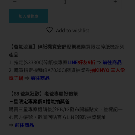
加入購物車
Add to wishlist
【爸氣涼夏】碎紙機資安舒壓祭
獲購買限定碎紙機系列
產品
1. 指定(S3330C)碎紙機專案
LINE
好友9折
⇒
前往商品
2. 購買指定機種(BA7030C)隨貨抽獎券
抽KINYO 三人份
電子鍋
⇒
前往商品
【88 爸氣狂歡】老爸專屬好禮祭
三星限定專案價X福氣抽獎爸
購買三星專案機購後於FB/IG發布開箱貼文，並標記一
心官方帳號，截圖回貼官方LINE領取抽獎網址
⇒
前往商品