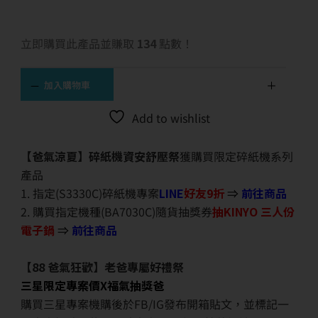
立即購買此產品並賺取
134
點數！
加入購物車
Add to wishlist
【爸氣涼夏】碎紙機資安舒壓祭
獲購買限定碎紙機系列
產品
1. 指定(S3330C)碎紙機專案
LINE
好友9折
⇒
前往商品
2. 購買指定機種(BA7030C)隨貨抽獎券
抽KINYO 三人份
電子鍋
⇒
前往商品
【88 爸氣狂歡】老爸專屬好禮祭
三星限定專案價X福氣抽獎爸
購買三星專案機購後於FB/IG發布開箱貼文，並標記一