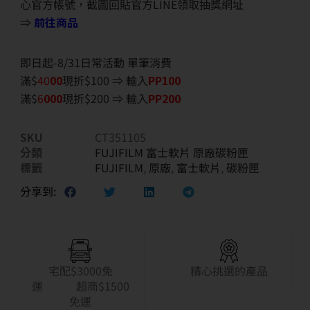
心官方帳號，截圖回貼官方LINE領取抽獎網址
⇒
前往商品
即日起-8/31日常活動 單筆消費
滿$
40
00
現折$100 ⇒ 輸入
PP100
滿$
6
000
現折$200 ⇒ 輸入
PP200
SKU
CT351105
分類
FUJIFILM 富士軟片 原廠碳粉匣
標籤
FUJIFILM
,
原廠
,
富士軟片
,
碳粉匣
分享到:
宅配$3000免
精心挑選的產品
運 超商$1500
免運