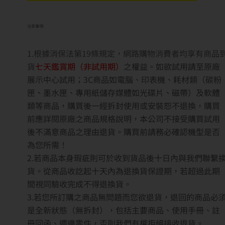
注意事項:
1.根據消保法第19條規定，網路購物消費者均享有商品
貨
七天鑑賞期（非試用期）
之權益。如欲試用請至原廠
展示中心試用；3C商品如電腦、印表機、耗材類（碳粉
匣、墨水匣、專用紙儲存媒體如光碟片、磁帶）及軟體
類等商品，購買後一經拆封使用或安裝恕不退換，購買
前應詳閱原廠之商品規格說明，本公司不接受購買試用
後不滿意商品之理由退貨。購買前請務必確認機型是否
為您所需！
2.若商品本身瑕疵則可於收到貨品後十日內與我們聯繫
貨。從商品收訖起十天內為退換貨保證期，若超過此期
間視同驗收完成不得退換貨。
3.若您所訂購之商品無問題而您欲退貨，退回的商品必
是全新狀態（無拆封），包括主要商品、使用手冊、註
冊回函、週邊零件，否則我們有權拒絕接收退貨。