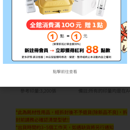
EPSON M1200 原
點擊前往查看
產品料號: S050523
適用型號:EPSON M1200
參考印量:3,200張
備註:所有的印量均是在A
*此為耗材性用品，經拆封後不予退貨(除新品不良)，拆
封前請務必確認清楚型號!!
*出貨時間約3~5個工作天，如遇缺貨將另行通知