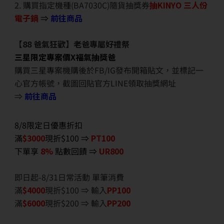
2. 購買指定機種(BA7030C)隨貨抽獎券
抽KINYO 三人份
電子鍋
⇒
前往商品
【88 爸氣狂歡】老爸專屬好禮祭
三星限定專案價X福氣抽獎爸
購買三星專案機購後於FB/IG發布開箱貼文，並標記一
心官方帳號，截圖回貼官方LINE領取抽獎網址
⇒
前往商品
8/8限定日優惠折扣
滿
$3000
現折$100 ⇒
PT100
下單享
8%
點數回饋 ⇒
UR800
即日起-8/31日常活動 單筆消費
滿
$40
00
現折$100 ⇒ 輸入
PP100
滿
$6
000
現折$200 ⇒ 輸入
PP200