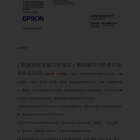
注意事項:
1.根據消保法第19條規定，網路購物消費者均享
有商品到貨
七天鑑賞期（非試用期）
之權益。如欲試用請至原廠展示中心試用；3C商
品如電腦、印表機、耗材類（碳粉匣、墨水匣、專用紙儲存媒體如光碟片、磁帶）及軟體類等商
品，購買後一經拆封使用或安裝恕不退換，購買前應詳閱原廠之商品規格說明，本公司不接受購
買試用後不滿意商品之理由退貨。購買前請務必確認機型是否為您所需！?
2.若商品本身瑕疵則可於收到貨品後十日內與我們聯繫換貨。從商品收訖起十天內為退換貨保證
期，若超過此期間視同驗收完成不得退換貨。
3.若您所訂購之商品無問題而您欲退貨，退回的商品必須是全新狀態（無拆封），包括主要商
品、使用手冊、註冊回函、週邊零件，否則我們有權拒絕接收退貨。
4.若商品因消費者個人不當使用拆卸產生人為因素造成故障、損毀、磨損、擦傷、刮傷、髒汙、