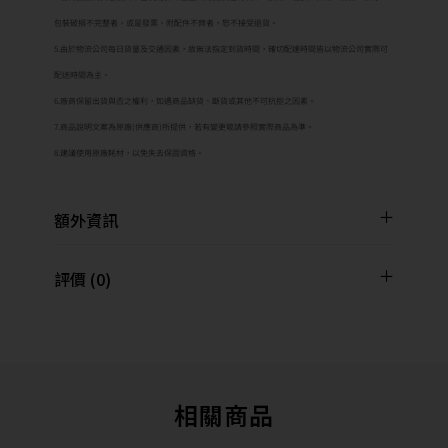
包裝破損不完整者，或是發票、附配件不齊者，恕不接受退貨。
5.由於物流公司每日貨量及交通因素，故無法指定到貨時間，確切配達時間皆以物流公司實際可
配送時間為主。
6.廠商保留出貨與否之權利，如遇商品缺貨、斷貨或其他不可抗拒之因素。
7.商品說明文案為原廠(供應商)所提供，若有變更敬請參照實際商品為準。
8.建議使用原廠耗材，以免失去保固資格。
額外資訊
評價 (0)
相關商品