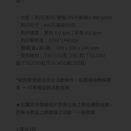
固！
．功能：列印/影印/掃描/Wi-Fi無線/LINE print
．列印尺寸：A4(可滿版列印)
．列印速度：黑色 8.0 ipm / 彩色 4.0 ipm
．列印解析度：5760*1440dpi
．體積(寬x深x高)：390 x 300 x 146 mm
．使用耗材：T10J150黑 (250 頁) T10J250
藍/T10J350紅/T10J450黃(200頁)
*保固需登錄且符合活動條件，點選連結瞭解更
多 → 印表機促銷活動官網
★若購買時價格低於原廠公告之最低購物金額，
恕無法參加上網登錄之活動。→點我看
1.墨水1組