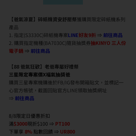
【爸氣涼夏】碎紙機資安舒壓祭
獲購買限定碎紙機系列
產品
1. 指定(S3330C)碎紙機專案
LINE
好友9折
⇒
前往商品
2. 購買指定機種(BA7030C)隨貨抽獎券
抽KINYO 三人份
電子鍋
⇒
前往商品
【88 爸氣狂歡】老爸專屬好禮祭
三星限定專案價X福氣抽獎爸
購買三星專案機購後於FB/IG發布開箱貼文，並標記一
心官方帳號，截圖回貼官方LINE領取抽獎網址
⇒
前往商品
8/8限定日優惠折扣
滿
$3000
現折$100 ⇒
PT100
下單享
8%
點數回饋 ⇒
UR800