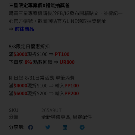
三星限定專案價X福氣抽獎爸
購買三星專案機購後於FB/IG發布開箱貼文，並標記一
心官方帳號，截圖回貼官方LINE領取抽獎網址
⇒
前往商品
8/8限定日優惠折扣
滿
$3000
現折$100 ⇒
PT100
下單享
8%
點數回饋 ⇒
UR800
即日起-8/31日常活動 單筆消費
滿
$40
00
現折$100 ⇒ 輸入
PP100
滿
$6
000
現折$200 ⇒ 輸入
PP200
SKU
265A9UT
分類
全新特價專區
,
周邊配件
分享到: