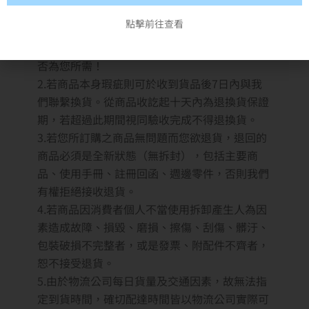
一經拆封使用或安裝恕不退換，購買前應詳閱原
點擊前往查看
廠之商品規格說明，本公司不接受購買試用後不
滿意商品之理由退貨。購買前請務必確認機型是
否為您所需！
2.若商品本身瑕疵則可於收到貨品後7日內與我
們聯繫換貨。從商品收訖起十天內為退換貨保證
期，若超過此期間視同驗收完成不得退換貨。
3.若您所訂購之商品無問題而您欲退貨，退回的
商品必須是全新狀態（無拆封），包括主要商
品、使用手冊、註冊回函、週邊零件，否則我們
有權拒絕接收退貨。
4.若商品因消費者個人不當使用拆卸產生人為因
素造成故障、損毀、磨損、擦傷、刮傷、髒汙、
包裝破損不完整者，或是發票、附配件不齊者，
恕不接受退貨。
5.由於物流公司每日貨量及交通因素，故無法指
定到貨時間，確切配達時間皆以物流公司實際可