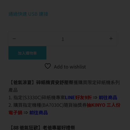
通過快速 USB 連接
加入購物車
Add to wishlist
【爸氣涼夏】碎紙機資安舒壓祭
獲購買限定碎紙機系列
產品
1. 指定(S3330C)碎紙機專案
LINE
好友9折
⇒
前往商品
2. 購買指定機種(BA7030C)隨貨抽獎券
抽KINYO 三人份
電子鍋
⇒
前往商品
【88 爸氣狂歡】老爸專屬好禮祭