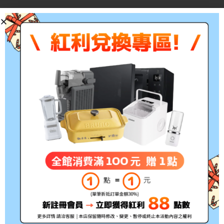
Tech specs
Weight: 80.5 g
Dimensions (W x D x H): 11.2 x 6.3 x 3.6 cm
※以上規格資料若有任何錯誤，以原廠所公佈資
料為準。
注意事項:
1.根據消保法第19條規定，網路購物消費者均享
有商品到貨七天鑑賞期（非試用期）之權益。如
欲試用請至原廠展示中心試用；3C商品如電腦、
印表機、耗材類（碳粉匣、墨水匣、專用紙儲存
媒體如光碟片、磁帶）及軟體類等商品，購買後