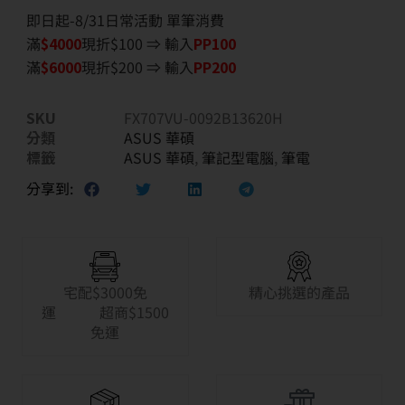
即日起-8/31日常活動 單筆消費
滿
$40
00
現折$100 ⇒ 輸入
PP100
滿
$6
000
現折$200 ⇒ 輸入
PP200
SKU
FX707VU-0092B13620H
分類
ASUS 華碩
標籤
ASUS 華碩
,
筆記型電腦
,
筆電
分享到:
宅配$3000免
精心挑選的產品
運 超商$1500
免運