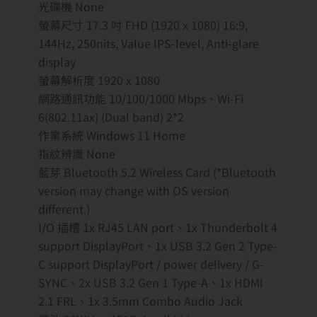
光碟機 None
螢幕尺寸 17.3 吋 FHD (1920 x 1080) 16:9,
144Hz, 250nits, Value IPS-level, Anti-glare
display
螢幕解析度 1920 x 1080
網路通訊功能 10/100/1000 Mbps、Wi-Fi
6(802.11ax) (Dual band) 2*2
作業系統 Windows 11 Home
指紋辨識 None
藍芽 Bluetooth 5.2 Wireless Card (*Bluetooth
version may change with OS version
different.)
I/O 插槽 1x RJ45 LAN port、1x Thunderbolt 4
support DisplayPort、1x USB 3.2 Gen 2 Type-
C support DisplayPort / power delivery / G-
SYNC、2x USB 3.2 Gen 1 Type-A、1x HDMI
2.1 FRL、1x 3.5mm Combo Audio Jack