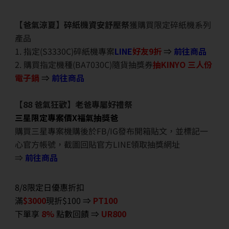
【爸氣涼夏】碎紙機資安舒壓祭
獲購買限定碎紙機系列
產品
1. 指定(S3330C)碎紙機專案
LINE
好友9折
⇒
前往商品
2. 購買指定機種(BA7030C)隨貨抽獎券
抽KINYO 三人份
電子鍋
⇒
前往商品
【88 爸氣狂歡】老爸專屬好禮祭
三星限定專案價X福氣抽獎爸
購買三星專案機購後於FB/IG發布開箱貼文，並標記一
心官方帳號，截圖回貼官方LINE領取抽獎網址
⇒
前往商品
8/8限定日優惠折扣
滿
$3000
現折$100 ⇒
PT100
下單享
8%
點數回饋 ⇒
UR800