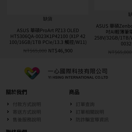
ASUS 華碩Zenboo
ASUS 華碩ProArt PZ13 OLED
吋AI輕薄筆電灰
HT5306QA-0023K1P42100 (X1P 42
258V/32GB/1TB/
100/16GB/1TB PCIe/13.3 觸控/W11)
0032
NT$
65,000
NT$
46,900
NT$
65,000
關於我們
商品
付款方式說明
訂單查詢
寄送方式說明
訂單相關說明
售後服務說明
防詐騙宣導資訊
聯絡我們
客服專線 : 04-23803150
地址 : 臺中市南屯區向上路五段598-17號