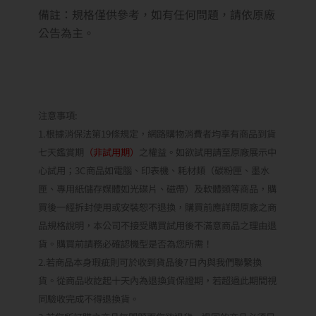
注意事項:
1.根據消保法第19條規定，網路購物消費者均享有商品到貨
七天鑑賞期
（非試用期）
之權益。如欲試用請至原廠展示中
心試用；3C商品如電腦、印表機、耗材類（碳粉匣、墨水
匣、專用紙儲存媒體如光碟片、磁帶）及軟體類等商品，購
買後一經拆封使用或安裝恕不退換，購買前應詳閱原廠之商
品規格說明，本公司不接受購買試用後不滿意商品之理由退
貨。購買前請務必確認機型是否為您所需！
2.若商品本身瑕疵則可於收到貨品後7日內與我們聯繫換
貨。從商品收訖起十天內為退換貨保證期，若超過此期間視
同驗收完成不得退換貨。
3.若您所訂購之商品無問題而您欲退貨，退回的商品必須是
全新狀態（無拆封），包括主要商品、使用手冊、註冊回
函、週邊零件，否則我們有權拒絕接收退貨。