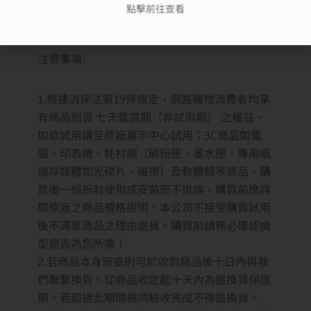
點擊前往查看
*出貨時間約3~5個工作天，如遇缺貨將另行通知
注意事項:
1.根據消保法第19條規定，網路購物消費者均享
有商品到貨 七天鑑賞期（非試用期） 之權益。
如欲試用請至原廠展示中心試用；3C商品如電
腦、印表機、耗材類（碳粉匣、墨水匣、專用紙
儲存媒體如光碟片、磁帶）及軟體類等商品，購
買後一經拆封使用或安裝恕不退換，購買前應詳
閱原廠之商品規格說明，本公司不接受購買試用
後不滿意商品之理由退貨。購買前請務必確認機
型是否為您所需！
2.若商品本身瑕疵則可於收到貨品後十日內與我
們聯繫換貨。從商品收訖起十天內為退換貨保證
期，若超過此期間視同驗收完成不得退換貨。