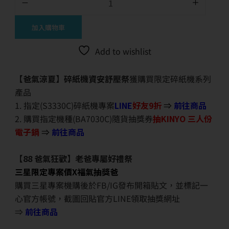
加入購物車
Add to wishlist
【爸氣涼夏】碎紙機資安舒壓祭
獲購買限定碎紙機系列
產品
1. 指定(S3330C)碎紙機專案
LINE
好友9折
⇒
前往商品
2. 購買指定機種(BA7030C)隨貨抽獎券
抽KINYO 三人份
電子鍋
⇒
前往商品
【88 爸氣狂歡】老爸專屬好禮祭
三星限定專案價X福氣抽獎爸
購買三星專案機購後於FB/IG發布開箱貼文，並標記一
心官方帳號，截圖回貼官方LINE領取抽獎網址
⇒
前往商品