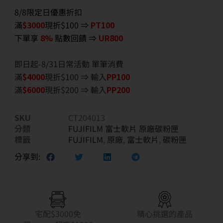
8/8限定日優惠折扣
滿
$3000
現折$100 ⇒
PT100
下單享
8%
點數回饋 ⇒
UR800
即日起-8/31日常活動 單筆消費
滿
$40
00
現折$100 ⇒ 輸入
PP100
滿
$6
000
現折$200 ⇒ 輸入
PP200
SKU
CT204013
分類
FUJIFILM 富士軟片 原廠碳粉匣
標籤
FUJIFILM
,
原廠
,
富士軟片
,
碳粉匣
分享到:
宅配$3000免
精心挑選的產品