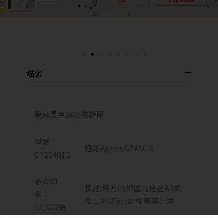
描述
原廠黑色高容碳粉匣
型號：
適用Apeos C2450 S
CT204013
參考印
備註:所有的印量均是在A4紙
量：
張上列印5%的覆蓋率計算
12,500張