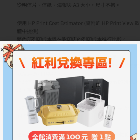
從明信片、信紙、海報與 A3 大小，尺寸不拘。
使用 HP Print Cost Estimator (隨附的 HP Print View 軟
體中提供)
將內部列印成本與在影印店的列印成本進行比較。
不論是何種文件，都可享有高品質的輸出成果。
HP ColorSphere 碳粉、HP ImageREt 3600、相片模式
以及連續列印等特色，
搭配信紙/A4 尺寸黑白/彩色列印高達 20 ppm 的列印速
度，為您提供最具影響力的列印輸出品。
以高達 20 ppm 速度獲得一致的列印結果，且最快在
14.5 秒內就可輸出第一頁。
透過瞬間啟動技術 (Instant-on Technology)，從低耗電