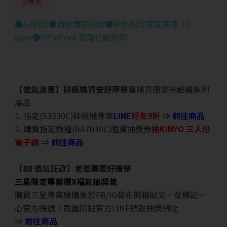
已售完
●A3列印●自動雙面列印●彩色列印速度高達 20
ppm●HP ePrint 雲端行動列印
【爸氣涼夏】碎紙機資安舒壓祭
獲購買限定碎紙機系列
產品
1. 指定(S3330C)碎紙機專案
LINE
好友9折
⇒
前往商品
2. 購買指定機種(BA7030C)隨貨抽獎券
抽KINYO 三人份
電子鍋
⇒
前往商品
【88 爸氣狂歡】老爸專屬好禮祭
三星限定專案價X福氣抽獎爸
購買三星專案機購後於FB/IG發布開箱貼文，並標記一
心官方帳號，截圖回貼官方LINE領取抽獎網址
⇒
前往商品