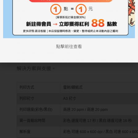
模式的預熱時間可快達 50%。
事實上，您的列印作業可能會在大量印表機開始列印前
就已經完成。
控制面板採用直覺式與輔助式設計。 網路式機種能夠輕
鬆共享。
點擊前往查看
簡便的耗材訂購與印表機管理。
透過 HP Total Care 取得您管理企業所需的技術、服務
解決方案與支援。
列印方式
雷射/饋紙式
列印尺寸
A3 尺寸
列印速度(彩色/黑白)
高達 20 ppm / 高達 20 ppm
第一頁輸出時間
彩色:速度可達 17 秒 / 黑白:速度可達 16 秒
解析度
彩色:可達 600 x 600 dpi / 黑白:可達 600 x 600