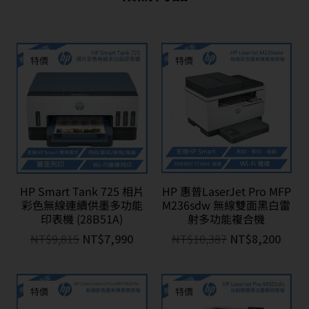
特價
特價
HP Smart Tank 725 相片
HP 惠普LaserJet Pro MFP
彩色無線連續供墨多功能
M236sdw 無線雙面黑白雷
印表機 (28B51A)
射多功能複合機
NT$
9,815
NT$
7,990
NT$
10,387
NT$
8,200
特價
特價