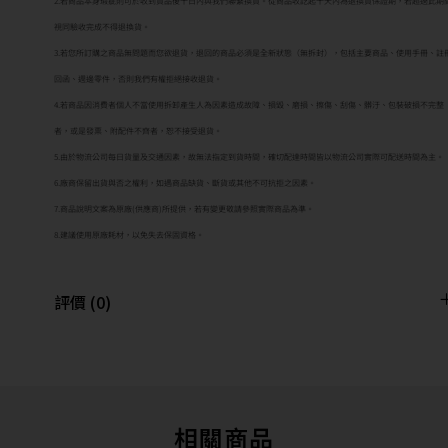
2.若商品本身瑕疵則可於收到貨品後十日內與我們聯繫換貨。從商品收訖起十天內為退換貨保證期，若超過此期
視同驗收完成不得退換貨。
3.若您所訂購之商品無問題而您欲退貨，退回的商品必須是全新狀態（無拆封），包括主要商品、使用手冊、註
回函、週邊零件，否則我們有權拒絕接收退貨。
4.若商品因消費者個人不當使用拆卸產生人為因素造成故障、損毀、磨損、擦傷、刮傷、髒汙、包裝破損不完整
者，或是發票、附配件不齊者，恕不接受退貨。
5.由於物流公司每日貨量及交通因素，故無法指定到貨時間，確切配達時間皆以物流公司實際可配送時間為主。
6.廠商保留出貨與否之權利，如遇商品缺貨、斷貨或其他不可抗拒之因素。
7.商品說明文案為原廠(供應商)所提供，若有變更敬請參照實際商品為準。
8.建議使用原廠耗材，以免失去保固資格。
評價 (0)
相關商品