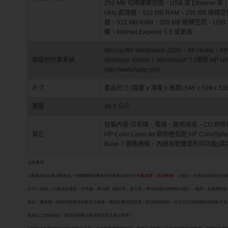
250 MB 可用硬碟空間、USB 或 Ethernet 埠； (
GHz 處理器、512 MB RAM、250 MB 硬碟空間、U
器、512 MB RAM、250 MB 硬碟空間、USB 埠
機、Internet Explorer 5.5 或更高
Microsoft® Windows® 2000、XP Home、XP P
相容的作業系統
Windows Vista®； Windows® 7 (僅限 HP
http://www.hplip.net)
尺寸
產品尺寸 (寬度 x 深度 x 高度):545 x 599 x 33
重量
40.9 公斤
包裝內容:印表機、電線、啟用指南、CD 附軟體及文
其它
HP Color LaserJet 碳粉匣搭配 HP Color
Base-T 網路連線、內建自動雙面列印功能(請另
注意事項:
1.根據消保法第19條規定，網路購物消費者均享有商品到貨
七天鑑賞期（非試用期）
之權益。如欲試用請至原廠
示中心試用；3C商品如電腦、印表機、耗材類（碳粉匣、墨水匣、專用紙儲存媒體如光碟片、磁帶）及軟體類等
商品，購買後一經拆封使用或安裝恕不退換，購買前應詳閱原廠之商品規格說明，本公司不接受購買試用後不滿
意商品之理由退貨。購買前請務必確認機型是否為您所需！