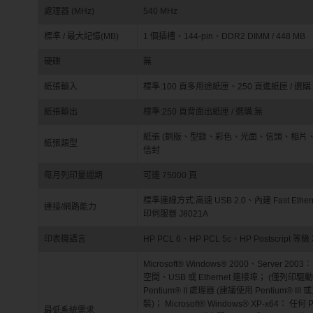
處理器 (MHz)
540 MHz
標準 / 最大記憶(MB)
1 個插槽、144-pin、DDR2 DIMM / 448 MB
硬碟
無
紙張輸入
標準:100 頁多用途紙匣、250 頁進紙匣 / 選購:
紙張輸出
標準:250 頁背面出紙匣 / 選購:無
紙張 (銅版、型錄、彩色、光面、信頭、相片
紙張類型
信封
每月列印量週期
可達 75000 頁
標準連線方式:高速 USB 2.0、內建 Fast Ethernet
連接/網路能力
印伺服器 J8021A
印表機語言
HP PCL 6、HP PCL 5c、HP Postscript 等級
Microsoft® Windows® 2000、Server 
空間、USB 或 Ethernet 連接埠； (僅列印驅動程式)；
Pentium® II 處理器 (建議使用 Pentium®
裝)； Microsoft® Windows® XP-x64： 任何
最低系統需求