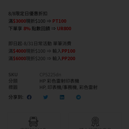
8/8限定日優惠折扣
滿
$3000
現折$100 ⇒
PT100
下單享
8%
點數回饋 ⇒
UR800
即日起-8/31日常活動 單筆消費
滿
$40
00
現折$100 ⇒ 輸入
PP100
滿
$6
000
現折$200 ⇒ 輸入
PP200
SKU
CP5225dn
分類
HP 彩色雷射印表機
標籤
HP
,
印表機/事務機
,
彩色雷射
分享到: