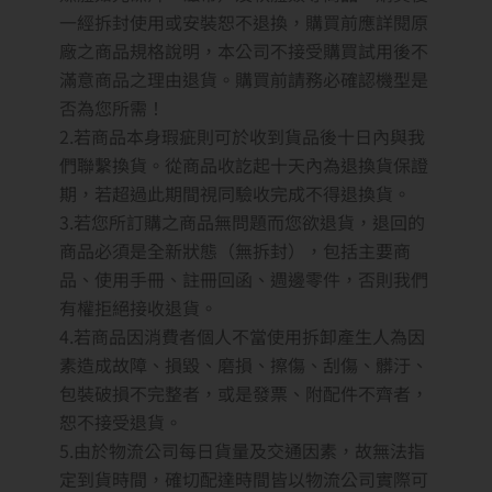
一經拆封使用或安裝恕不退換，購買前應詳閱原
廠之商品規格說明，本公司不接受購買試用後不
滿意商品之理由退貨。購買前請務必確認機型是
否為您所需！
2.若商品本身瑕疵則可於收到貨品後十日內與我
們聯繫換貨。從商品收訖起十天內為退換貨保證
期，若超過此期間視同驗收完成不得退換貨。
3.若您所訂購之商品無問題而您欲退貨，退回的
商品必須是全新狀態（無拆封），包括主要商
品、使用手冊、註冊回函、週邊零件，否則我們
有權拒絕接收退貨。
4.若商品因消費者個人不當使用拆卸產生人為因
素造成故障、損毀、磨損、擦傷、刮傷、髒汙、
包裝破損不完整者，或是發票、附配件不齊者，
恕不接受退貨。
5.由於物流公司每日貨量及交通因素，故無法指
定到貨時間，確切配達時間皆以物流公司實際可