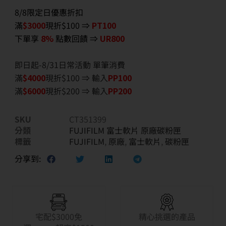
8/8限定日優惠折扣
滿
$3000
現折$100 ⇒
PT100
下單享
8%
點數回饋 ⇒
UR800
即日起-8/31日常活動 單筆消費
滿
$40
00
現折$100 ⇒ 輸入
PP100
滿
$6
000
現折$200 ⇒ 輸入
PP200
SKU
CT351399
分類
FUJIFILM 富士軟片 原廠碳粉匣
標籤
FUJIFILM
,
原廠
,
富士軟片
,
碳粉匣
分享到:
宅配$3000免
精心挑選的產品