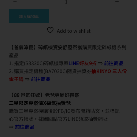
加入購物車
Add to wishlist
【爸氣涼夏】碎紙機資安舒壓祭
獲購買限定碎紙機系列
產品
1. 指定(S3330C)碎紙機專案
LINE
好友9折
⇒
前往商品
2. 購買指定機種(BA7030C)隨貨抽獎券
抽KINYO 三人份
電子鍋
⇒
前往商品
【88 爸氣狂歡】老爸專屬好禮祭
三星限定專案價X福氣抽獎爸
購買三星專案機購後於FB/IG發布開箱貼文，並標記一
心官方帳號，截圖回貼官方LINE領取抽獎網址
⇒
前往商品