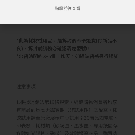
點擊前往查看
*此為耗材性用品，經拆封後不予退貨(除新品不
良)，拆封前請務必確認清楚型號!!
*出貨時間約3~5個工作天，如遇缺貨將另行通知
注意事項:
1.根據消保法第19條規定，網路購物消費者均享
有商品到貨七天鑑賞期
（非試用期）
之權益。如
欲試用請至原廠展示中心試用；3C商品如電腦、
印表機、耗材類（碳粉匣、墨水匣、專用紙儲存
媒體如光碟片、磁帶）及軟體類等商品，購買後