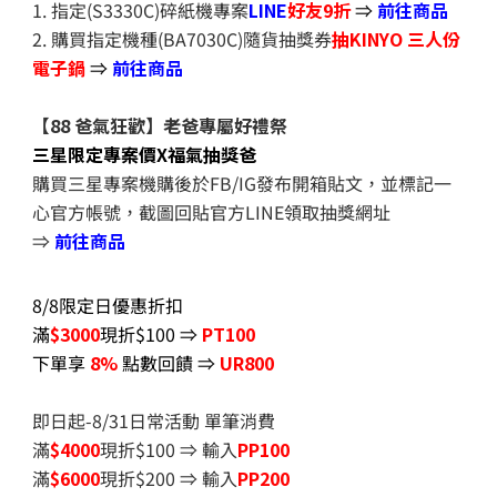
1. 指定(S3330C)碎紙機專案
LINE
好友9折
⇒
前往商品
2. 購買指定機種(BA7030C)隨貨抽獎券
抽KINYO 三人份
電子鍋
⇒
前往商品
【88 爸氣狂歡】老爸專屬好禮祭
三星限定專案價X福氣抽獎爸
購買三星專案機購後於FB/IG發布開箱貼文，並標記一
心官方帳號，截圖回貼官方LINE領取抽獎網址
⇒
前往商品
8/8限定日優惠折扣
滿
$3000
現折$100 ⇒
PT100
下單享
8%
點數回饋 ⇒
UR800
即日起-8/31日常活動 單筆消費
滿
$40
00
現折$100 ⇒ 輸入
PP100
滿
$6
000
現折$200 ⇒ 輸入
PP200