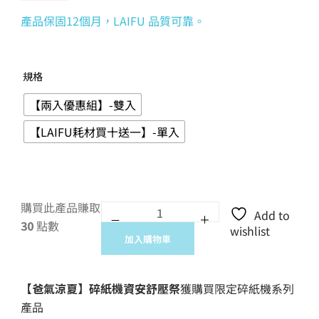
產品保固12個月，LAIFU 品質可靠。
規格
【兩入優惠組】-雙入
【LAIFU耗材買十送一】-單入
購買此產品賺取
Add to
30
點數
wishlist
加入購物車
【爸氣涼夏】碎紙機資安舒壓祭
獲購買限定碎紙機系列
產品