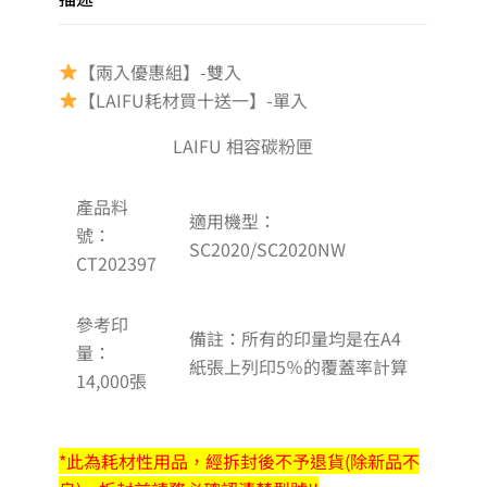
【兩入優惠組】-雙入
【LAIFU耗材買十送一】-單入
LAIFU 相容碳粉匣
產品料
適用機型：
號：
SC2020/SC2020NW
CT202397
參考印
備註：所有的印量均是在A4
量：
紙張上列印5％的覆蓋率計算
14,000張
*此為耗材性用品，經拆封後不予退貨(除新品不