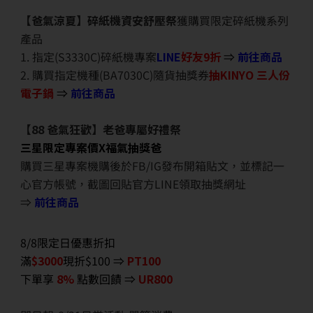
【爸氣涼夏】碎紙機資安舒壓祭
獲購買限定碎紙機系列
產品
1. 指定(S3330C)碎紙機專案
LINE
好友9折
⇒
前往商品
2. 購買指定機種(BA7030C)隨貨抽獎券
抽KINYO 三人份
電子鍋
⇒
前往商品
【88 爸氣狂歡】老爸專屬好禮祭
三星限定專案價X福氣抽獎爸
購買三星專案機購後於FB/IG發布開箱貼文，並標記一
心官方帳號，截圖回貼官方LINE領取抽獎網址
⇒
前往商品
8/8限定日優惠折扣
滿
$3000
現折$100 ⇒
PT100
下單享
8%
點數回饋 ⇒
UR800