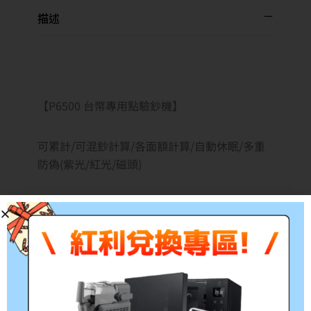
描述
【P6500 台幣專用點驗鈔機】
可累計/可混鈔計算/各面額計算/自動休眠/多重
防偽(紫光/紅光/磁頭)
○商品規格
1. 驗鈔速度：1000張以上/分鐘
2. 機身重量：
3. 機器尺寸：寬20.5公分x高19公分x深29公分
4. 使用功率：110v±10％∕60Hz
5. 耗電功率：≦80w