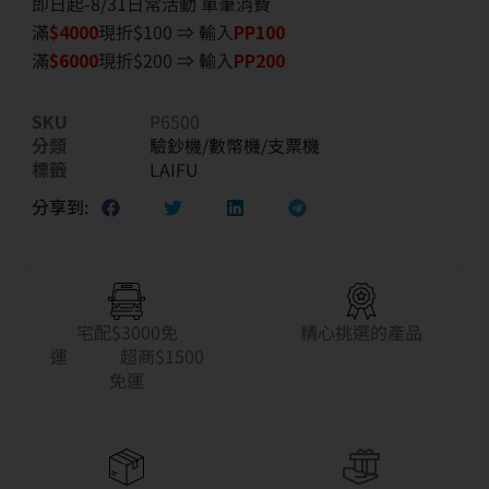
即日起-8/31日常活動 單筆消費
滿
$40
00
現折$100 ⇒ 輸入
PP100
滿
$6
000
現折$200 ⇒ 輸入
PP200
SKU
P6500
分類
驗鈔機/數幣機/支票機
標籤
LAIFU
分享到:
宅配$3000免
精心挑選的產品
運 超商$1500
免運