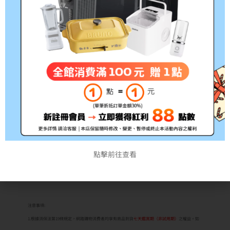
6. 適用鈔票：台幣 100/200/500/1000/2000元
幣紙
LAIFU-客服@mck5374g
我們所提供為全新產品，並提供以下保證：
– 保固期限：12個月
– 保固範圍：產品故障
– 保固來源：LAIFU原廠保固
*以上以原廠公布為主*
點擊前往查看
注意事項:
1.根據消保法第19條規定，網路購物消費者均享有商品到貨
七天鑑賞期（非試用期）
之權益。如