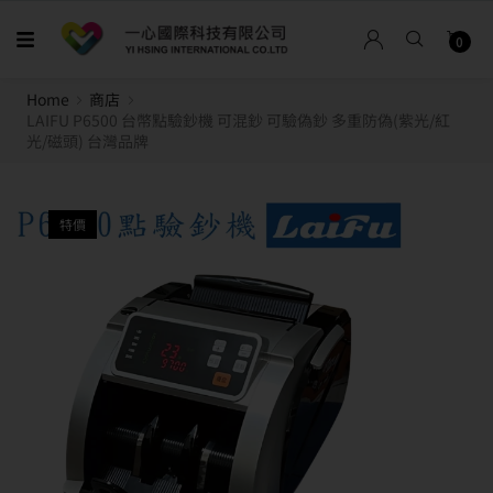
0
Home
商店
LAIFU P6500 台幣點驗鈔機 可混鈔 可驗偽鈔 多重防偽(紫光/紅
光/磁頭) 台灣品牌
特價