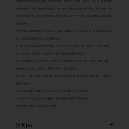
欲試用請至原廠展示中心試用；3C商品如電腦、印表機、耗材類（碳粉匣、墨水匣、專用紙儲存
媒體如光碟片、磁帶）及軟體類等商品，購買後一經拆封使用或安裝恕不退換，購買前應詳閱原
廠之商品規格說明，本公司不接受購買試用後不滿意商品之理由退貨。購買前請務必確認機型是
否為您所需！
2.若商品本身瑕疵則可於收到貨品後十日內與我們聯繫換貨。從商品收訖起十天內為退換貨保證
期，若超過此期間視同驗收完成不得退換貨。
3.若您所訂購之商品無問題而您欲退貨，退回的商品必須是全新狀態（無拆封），包括主要商
品、使用手冊、註冊回函、週邊零件，否則我們有權拒絕接收退貨。
4.若商品因消費者個人不當使用拆卸產生人為因素造成故障、損毀、磨損、擦傷、刮傷、髒汙、
包裝破損不完整者，或是發票、附配件不齊者，恕不接受退貨。
5.由於物流公司每日貨量及交通因素，故無法指定到貨時間，確切配達時間皆以物流公司實際可
配送時間為主。
6.廠商保留出貨與否之權利，如遇商品缺貨、斷貨或其他不可抗拒之因素。
7.商品說明文案為原廠(供應商)所提供，若有變更敬請參照實際商品為準。
8.建議使用原廠耗材，以免失去保固資格。
評價 (0)