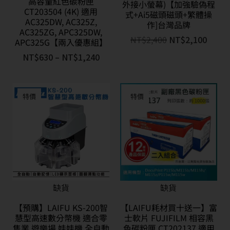
高容量紅色碳粉匣
外接小螢幕)【加強驗偽程
CT203504 (4K) 適用
式+Ai5磁頭磁頭+繁體操
AC325DW, AC325Z,
作]台灣品牌
AC325ZG, APC325DW,
NT$
2,400
NT$
2,100
APC325G【兩入優惠組】
NT$
630
–
NT$
1,240
特價
特價
缺貨
缺貨
【預購】LAIFU KS-200智
【LAIFU耗材買十送一】富
慧型高速數分幣機 適合零
士軟片 FUJIFILM 相容黑
售業 遊樂場 娃娃機 全自動
色碳粉匣 CT202137 適用