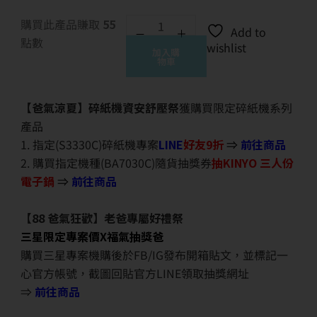
購買此產品賺取
55
Add to
點數
wishlist
加入購
物車
【爸氣涼夏】碎紙機資安舒壓祭
獲購買限定碎紙機系列
產品
1. 指定(S3330C)碎紙機專案
LINE
好友9折
⇒
前往商品
2. 購買指定機種(BA7030C)隨貨抽獎券
抽KINYO 三人份
電子鍋
⇒
前往商品
【88 爸氣狂歡】老爸專屬好禮祭
三星限定專案價X福氣抽獎爸
購買三星專案機購後於FB/IG發布開箱貼文，並標記一
心官方帳號，截圖回貼官方LINE領取抽獎網址
⇒
前往商品