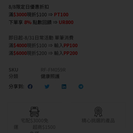
8/8限定日優惠折扣
滿
$3000
現折$100 ⇒
PT100
下單享
8%
點數回饋 ⇒
UR800
即日起-8/31日常活動 單筆消費
滿
$40
00
現折$100 ⇒ 輸入
PP100
滿
$6
000
現折$200 ⇒ 輸入
PP200
SKU
RF-FM059R
分類
健康照護
分享到:
宅配$3000免
精心挑選的產品
運 超商$1500