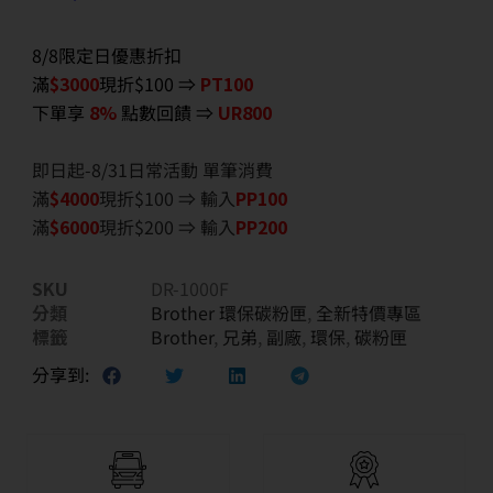
8/8限定日優惠折扣
滿
$3000
現折$100 ⇒
PT100
下單享
8%
點數回饋 ⇒
UR800
即日起-8/31日常活動 單筆消費
滿
$40
00
現折$100 ⇒ 輸入
PP100
滿
$6
000
現折$200 ⇒ 輸入
PP200
SKU
DR-1000F
分類
Brother 環保碳粉匣
,
全新特價專區
標籤
Brother
,
兄弟
,
副廠
,
環保
,
碳粉匣
分享到: