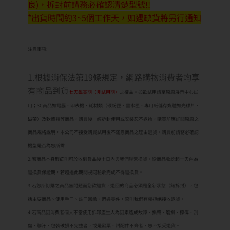
良)，拆封前請務必確認清楚型號!!
*出貨時間約3~5個工作天，如遇缺貨將另行通知
注意事項:
1.根據消保法第19條規定，網路購物消費者均享
有商品到貨
七天鑑賞期（非試用期）
之權益。如欲試用請至原廠展示中心試
用；3C商品如電腦、印表機、耗材類（碳粉匣、墨水匣、專用紙儲存媒體如光碟片、
磁帶）及軟體類等商品，購買後一經拆封使用或安裝恕不退換，購買前應詳閱原廠之
商品規格說明，本公司不接受購買試用後不滿意商品之理由退貨。購買前請務必確認
機型是否為您所需！
2.若商品本身瑕疵則可於收到貨品後十日內與我們聯繫換貨。從商品收訖起十天內為
退換貨保證期，若超過此期間視同驗收完成不得退換貨。
3.若您所訂購之商品無問題而您欲退貨，退回的商品必須是全新狀態（無拆封），包
括主要商品、使用手冊、註冊回函、週邊零件，否則我們有權拒絕接收退貨。
4.若商品因消費者個人不當使用拆卸產生人為因素造成故障、損毀、磨損、擦傷、刮
傷、髒汙、包裝破損不完整者，或是發票、附配件不齊者，恕不接受退貨。