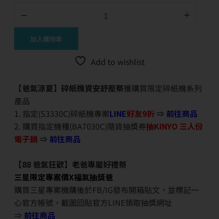
加入購物車
Add to wishlist
【爸氣涼夏】碎紙機資安舒壓祭
獲購買限定碎紙機系列
產品
1. 指定(S3330C)碎紙機專案
LINE
好友9折
⇒
前往商品
2. 購買指定機種(BA7030C)隨貨抽獎券
抽KINYO 三人份
電子鍋
⇒
前往商品
【88 爸氣狂歡】老爸專屬好禮祭
三星限定專案價X福氣抽獎爸
購買三星專案機購後於FB/IG發布開箱貼文，並標記一
心官方帳號，截圖回貼官方LINE領取抽獎網址
⇒
前往商品