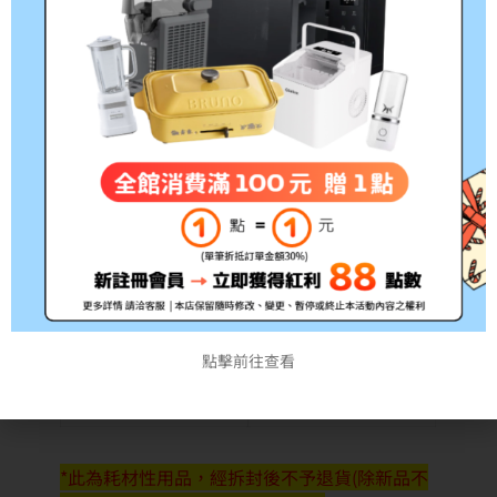
1910W
參考印
備註:所有的印量均是在A4紙
量：
張上列印5%的覆蓋率計算
10000張
實際可列印張數視頁面列印密
(5%涵蓋
度、尺寸和設定模式不同而有
率)
差異
點擊前往查看
*此為耗材性用品，經拆封後不予退貨(除新品不