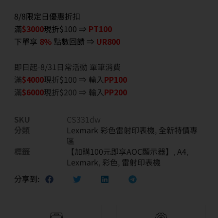
8/8限定日優惠折扣
滿
$3000
現折$100 ⇒
PT100
下單享
8%
點數回饋 ⇒
UR800
即日起-8/31日常活動 單筆消費
滿
$40
00
現折$100 ⇒ 輸入
PP100
滿
$6
000
現折$200 ⇒ 輸入
PP200
SKU
CS331dw
分類
Lexmark 彩色雷射印表機
,
全新特價專
區
標籤
【加購100元即享AOC顯示器】
,
A4
,
Lexmark
,
彩色
,
雷射印表機
分享到: