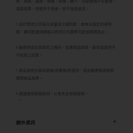
障、損毀、磨損、擦傷、刮傷、髒汙、包裝破損不完整者，
或是發票、附配件不齊者，恕不接受退貨。
5.由於物流公司每日貨量及交通因素，故無法指定到貨時
間，確切配達時間皆以物流公司實際可配送時間為主。
6.廠商保留出貨與否之權利，如遇商品缺貨、斷貨或其他不
可抗拒之因素。
7.商品說明文案為原廠(供應商)所提供，若有變更敬請參照
實際商品為準。
8.建議使用原廠耗材，以免失去保固資格。
“
額外資訊