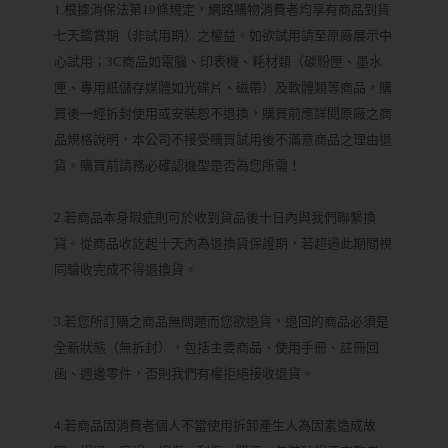
1.根據消保法第19條規定，網路購物消費者均享有商品到貨
七天鑑賞期（非試用期）之權益。如欲試用請至原廠展示中
心試用；3C商品如電腦、印表機、耗材類（碳粉匣、墨水
匣、專用紙儲存媒體如光碟片、磁帶）及軟體類等商品，購
買後一經拆封使用或安裝恕不退換，購買前應詳閱原廠之商
品規格說明，本公司不接受購買試用後不滿意商品之理由退
貨。購買前請務必確認機型是否為您所需！
2.若商品本身瑕疵則可於收到貨品後十日內與我們聯繫換
貨。從商品收訖起十天內為退換貨保證期，若超過此期間視
同驗收完成不得退換貨。
3.若您所訂購之商品無問題而您欲退貨，退回的商品必須是
全新狀態（無拆封），包括主要商品、使用手冊、註冊回
函、週邊零件，否則我們有權拒絕接收退貨。
4.若商品因消費者個人不當使用拆卸產生人為因素造成故