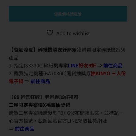
優惠價格請電洽
Add to wishlist
【爸氣涼夏】碎紙機資安舒壓祭
獲購買限定碎紙機系列
產品
1. 指定(S3330C)碎紙機專案
LINE
好友9折
⇒
前往商品
2. 購買指定機種(BA7030C)隨貨抽獎券
抽KINYO 三人份
電子鍋
⇒
前往商品
【88 爸氣狂歡】老爸專屬好禮祭
三星限定專案價X福氣抽獎爸
購買三星專案機購後於FB/IG發布開箱貼文，並標記一
心官方帳號，截圖回貼官方LINE領取抽獎網址
⇒
前往商品