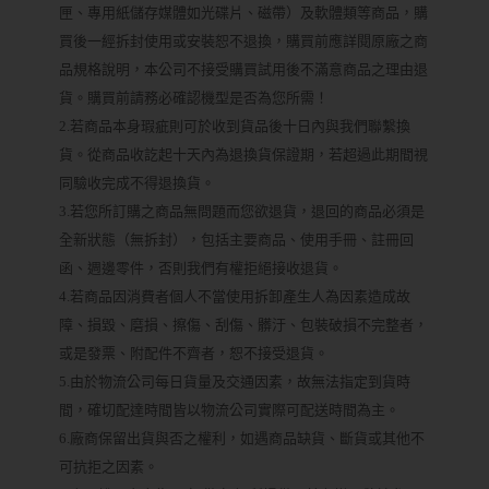
匣、專用紙儲存媒體如光碟片、磁帶）及軟體類等商品，購
買後一經拆封使用或安裝恕不退換，購買前應詳閱原廠之商
品規格說明，本公司不接受購買試用後不滿意商品之理由退
貨。購買前請務必確認機型是否為您所需！
2.若商品本身瑕疵則可於收到貨品後十日內與我們聯繫換
貨。從商品收訖起十天內為退換貨保證期，若超過此期間視
同驗收完成不得退換貨。
3.若您所訂購之商品無問題而您欲退貨，退回的商品必須是
全新狀態（無拆封），包括主要商品、使用手冊、註冊回
函、週邊零件，否則我們有權拒絕接收退貨。
4.若商品因消費者個人不當使用拆卸產生人為因素造成故
障、損毀、磨損、擦傷、刮傷、髒汙、包裝破損不完整者，
或是發票、附配件不齊者，恕不接受退貨。
5.由於物流公司每日貨量及交通因素，故無法指定到貨時
間，確切配達時間皆以物流公司實際可配送時間為主。
6.廠商保留出貨與否之權利，如遇商品缺貨、斷貨或其他不
可抗拒之因素。