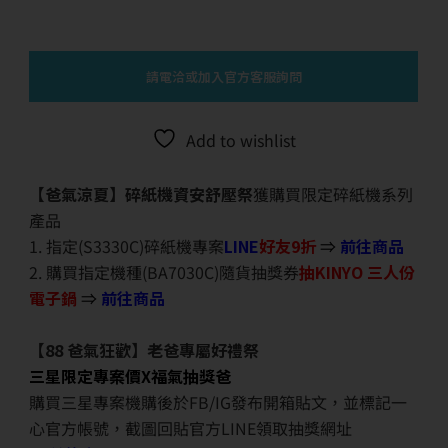
請電洽或加入官方客服詢問
Add to wishlist
【爸氣涼夏】碎紙機資安舒壓祭
獲購買限定碎紙機系列
產品
1. 指定(S3330C)碎紙機專案
LINE
好友9折
⇒
前往商品
2. 購買指定機種(BA7030C)隨貨抽獎券
抽KINYO 三人份
電子鍋
⇒
前往商品
【88 爸氣狂歡】老爸專屬好禮祭
三星限定專案價X福氣抽獎爸
購買三星專案機購後於FB/IG發布開箱貼文，並標記一
心官方帳號，截圖回貼官方LINE領取抽獎網址