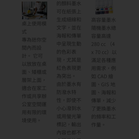
的顏料墨水
可在紙張上
生成細線和
高容量墨水
桌上使用模
文字，並在
隨機墨水總
式
海報和傳單
容量高達
專為迷你空
中呈現生動
280 cc （4
間內而設
的色彩表
x 70 cc）以
計。 它可
現，尤其是
滿足各種應
以放放在桌
紅色表現更
用需求，例
面、矮櫃或
為突出。
如 CAD 繪
層架上面，
由於墨水有
圖、GIS 地
適合在家工
防潑水特
圖、海報和
作或共享辦
性，即使不
傳單，減少
公室空間運
小心潑到水
了更換墨水
用有限的環
或用螢光筆
的頻率和工
境使用。
標記，輸出
作量。
內容也都不