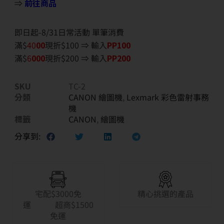
⇒
前往商品
即日起-8/31日常活動 單筆消費
滿$
40
00
現折$100 ⇒ 輸入
PP100
滿$
6
000
現折$200 ⇒ 輸入
PP200
SKU
TC-2
分類
CANON 繪圖機
,
Lexmark 彩色雷射事務
機
標籤
CANON
,
繪圖機
分享到:
宅配$3000免
精心挑選的產品
運 超商$1500
免運