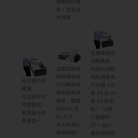
會輕易的暈
染，並且保
持清晰。
​​​​​​​支援單張紙
自動進紙
​​​​​​​自動切換捲
內建的自動
紙與單張紙
送紙器最多
易於操作與
可同時安裝
可支援 100
維護
捲筒紙和單
張 A4 或 50
在正面即可
張紙，輕鬆
張 A3 單張
完成裝紙、
列印 A4 至
紙*，以進
更換墨水和
A1 尺寸，
行連續列
廢墨盒。
大大的減少
印。 減少
等待時間。
重新裝紙的