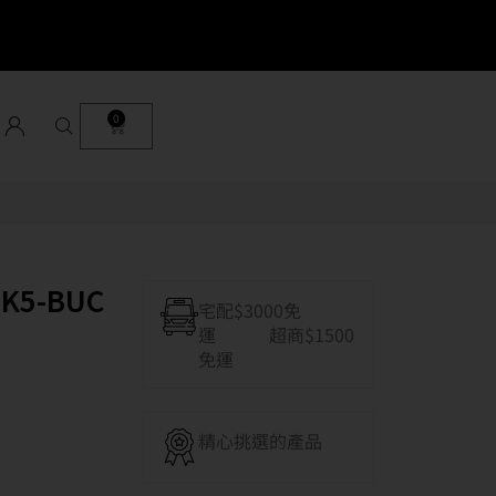
0
K5-BUC
宅配$3000免
運 超商$1500
免運
精心挑選的產品