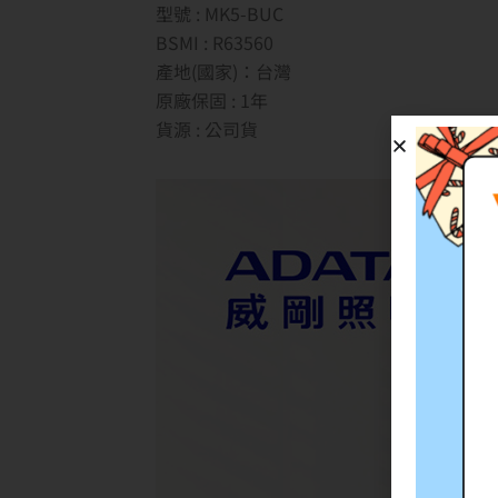
型號 : MK5-BUC
BSMI : R63560
產地(國家)：台灣
原廠保固 : 1年
貨源 : 公司貨