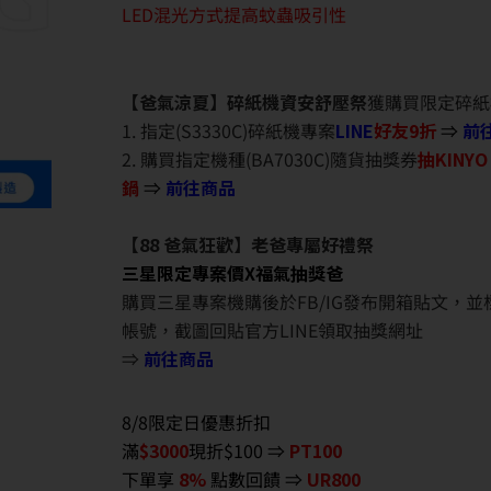
LED混光方式提高蚊蟲吸引性
【爸氣涼夏】碎紙機資安舒壓祭
獲購買限定碎紙
1. 指定(S3330C)碎紙機專案
LINE
好友9折
⇒
前
2. 購買指定機種(BA7030C)隨貨抽獎券
抽KINY
鍋
⇒
前往商品
【88 爸氣狂歡】老爸專屬好禮祭
三星限定專案價X福氣抽獎爸
購買三星專案機購後於FB/IG發布開箱貼文，
帳號，截圖回貼官方LINE領取抽獎網址
⇒
前往商品
8/8限定日優惠折扣
滿
$3000
現折$100 ⇒
PT100
下單享
8%
點數回饋 ⇒
UR800