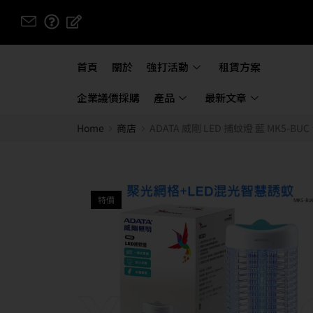
首頁
關於
強打活動
租賃方案
企業議價採購
產品
最新文章
Home
商店
ADATA 威剛 LED 捕蚊燈 藍 MK5-
特價