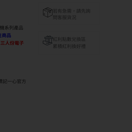
若有急需，請先詢
問客服貨況
機系列產品
往商品
紅利點數兌換區
O 三人份電子
累積紅利換好禮
並標記一心官方