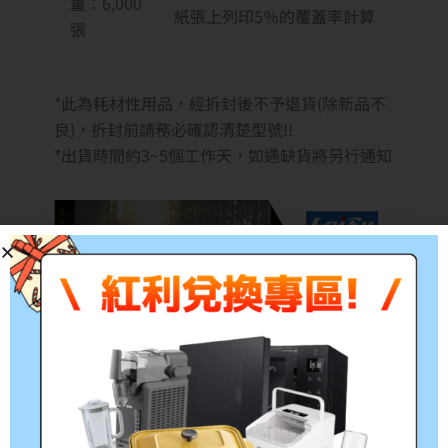
量：6,000
紙張上列印5％的覆蓋率計算
張
*此為耗材性用品，經拆封後不予退貨(除新品不
良)，拆封前請務必確認清楚型號!!
*出貨時間約3~5個工作天，如遇缺貨將另行通知