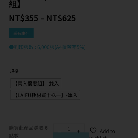
組】
NT$
355
–
NT$
625
尚有庫存
●列印張數 : 6,000張(A4覆蓋率5%)
規格
【兩入優惠組】-雙入
【LAIFU耗材買十送一】-單入
購買此產品賺取
6
Add to
點數
wishlist