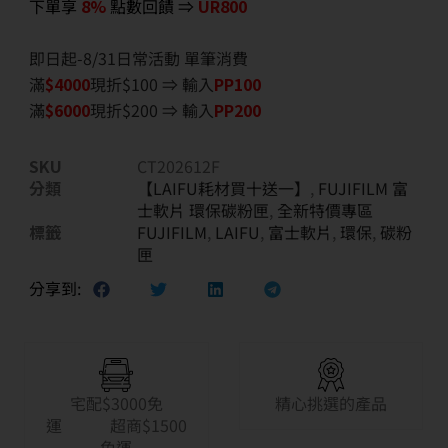
下單享
8%
點數回饋 ⇒
UR800
即日起-8/31日常活動 單筆消費
滿
$40
00
現折$100 ⇒ 輸入
PP100
滿
$6
000
現折$200 ⇒ 輸入
PP200
SKU
CT202612F
分類
【LAIFU耗材買十送一】
,
FUJIFILM 富
士軟片 環保碳粉匣
,
全新特價專區
標籤
FUJIFILM
,
LAIFU
,
富士軟片
,
環保
,
碳粉
匣
分享到:
宅配$3000免
精心挑選的產品
運 超商$1500
免運