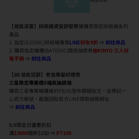
加入購
物車
【爸氣涼夏】碎紙機資安舒壓祭
獲購買限定碎紙機系列
產品
1. 指定(S3330C)碎紙機專案
LINE
好友9折
⇒
前往商品
2. 購買指定機種(BA7030C)隨貨抽獎券
抽KINYO 三人份
電子鍋
⇒
前往商品
【88 爸氣狂歡】老爸專屬好禮祭
三星限定專案價X福氣抽獎爸
購買三星專案機購後於FB/IG發布開箱貼文，並標記一
心官方帳號，截圖回貼官方LINE領取抽獎網址
⇒
前往商品
8/8限定日優惠折扣
滿
$3000
現折$100 ⇒
PT100