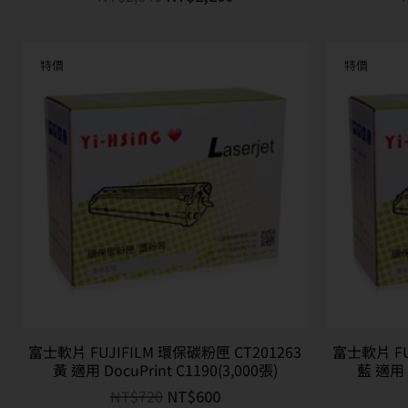
特價
特價
富士軟片 FUJIFILM 環保碳粉匣 CT201263
富士軟片 FU
黃 適用 DocuPrint C1190(3,000張)
藍 適用 D
NT$
720
NT$
600