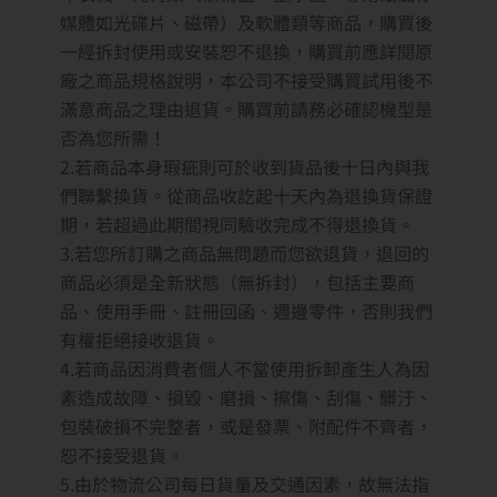
媒體如光碟片、磁帶）及軟體類等商品，購買後
一經拆封使用或安裝恕不退換，購買前應詳閱原
廠之商品規格說明，本公司不接受購買試用後不
滿意商品之理由退貨。購買前請務必確認機型是
否為您所需！
2.若商品本身瑕疵則可於收到貨品後十日內與我
們聯繫換貨。從商品收訖起十天內為退換貨保證
期，若超過此期間視同驗收完成不得退換貨。
3.若您所訂購之商品無問題而您欲退貨，退回的
商品必須是全新狀態（無拆封），包括主要商
品、使用手冊、註冊回函、週邊零件，否則我們
有權拒絕接收退貨。
4.若商品因消費者個人不當使用拆卸產生人為因
素造成故障、損毀、磨損、擦傷、刮傷、髒汙、
包裝破損不完整者，或是發票、附配件不齊者，
恕不接受退貨。
5.由於物流公司每日貨量及交通因素，故無法指