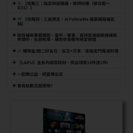
【攻略三：指定碎紙機種・限時好康（即日起～
8/31）】
【攻略四：三星限定・AI FollowMe 螢幕開箱福氣
抽】
政府補助專案開跑｜臺中／屏東／員林家用廚餘機補助
申請中，名額有限、補助依各縣市規定辦理
購物金/週二好友日｜留言+分享／達指定門檻送好禮
【LAIFU】全系列相容耗材，同品項買10件送1件!
一起做公益，把愛傳出去
會員點數怎麼使用?