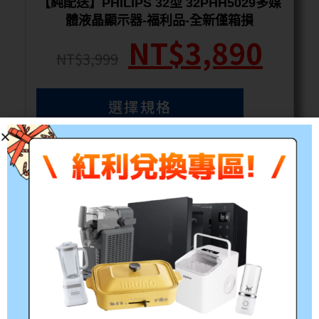
【純配送】PHILIPS 32型 32PHH5029多媒
體液晶顯示器-福利品-全新僅箱損
NT$
3,890
NT$
3,999
選擇規格
【爸氣涼夏】碎紙機資安舒壓祭
獲購買限定碎紙機系列產品
1. 指定(S3330C)碎紙機專案
LINE
好友9折
⇒
前往商品
2. 購買指定機種(BA7030C)隨貨抽獎券
抽KINYO 三人份電子鍋
⇒
前往商品
【88 爸氣狂歡】老爸專屬好禮祭
三星限定專案價X福氣抽獎爸
購買三星專案機購後於FB/IG發布開箱貼文，並標記一心官方帳
號，截圖回貼官方LINE領取抽獎網址