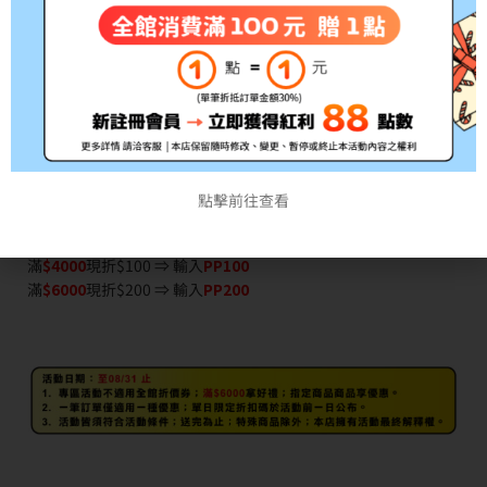
⇒
前往商品
8/8限定日優惠折扣
滿
$3000
現折$100 ⇒
PT100
下單享
8%
點數回饋 ⇒
UR800
8/8限定日優惠折扣
滿
$3000
現折$100 ⇒
PT100
下單享
8%
點數回饋 ⇒
UR800
點擊前往查看
即日起-8/31日常活動 單筆消費
滿
$40
00
現折$100 ⇒ 輸入
PP100
滿
$6
000
現折$200 ⇒ 輸入
PP200