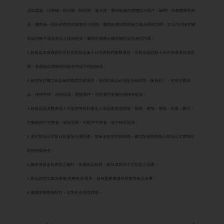
品如電腦、印表機、耗材類（碳粉匣、墨水匣、專用紙儲存媒體如光碟片、磁帶）及軟體類等商
品，購買後一經拆封使用或安裝恕不退換，購買前應詳閱原廠之商品規格說明，本公司不接受購
買試用後不滿意商品之理由退貨。購買前請務必確認機型是否為您所需！
2.若商品本身瑕疵則可於收到貨品後十日內與我們聯繫換貨。從商品收訖起十天內為退換貨保證
期，若超過此期間視同驗收完成不得退換貨。
3.若您所訂購之商品無問題而您欲退貨，退回的商品必須是全新狀態（無拆封），包括主要商
品、使用手冊、註冊回函、週邊零件，否則我們有權拒絕接收退貨。
4.若商品因消費者個人不當使用拆卸產生人為因素造成故障、損毀、磨損、擦傷、刮傷、髒汙、
包裝破損不完整者，或是發票、附配件不齊者，恕不接受退貨。
5.由於物流公司每日貨量及交通因素，故無法指定到貨時間，確切配達時間皆以物流公司實際可
配送時間為主。
6.廠商保留出貨與否之權利，如遇商品缺貨、斷貨或其他不可抗拒之因素。
7.商品說明文案為原廠(供應商)所提供，若有變更敬請參照實際商品為準。
8.建議使用原廠耗材，以免失去保固資格。