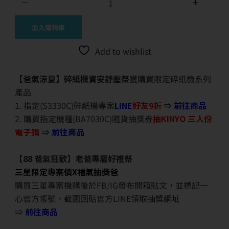
加入購物車
Add to wishlist
【爸氣涼夏】碎紙機資安舒壓祭
獲購買限定碎紙機系列
產品
1. 指定(S3330C)碎紙機專案
LINE
好友9折
⇒
前往商品
2. 購買指定機種(BA7030C)隨貨抽獎券
抽KINYO 三人份
電子鍋
⇒
前往商品
【88 爸氣狂歡】老爸專屬好禮祭
三星限定專案價X福氣抽獎爸
購買三星專案機購後於FB/IG發布開箱貼文，並標記一
心官方帳號，截圖回貼官方LINE領取抽獎網址
⇒
前往商品