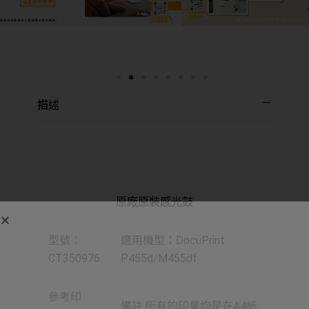
描述
原廠原裝感光鼓
型號：
適用機型：DocuPrint
CT350976
P455d/M455df
參考印
備註:所有的印量均是在A4紙