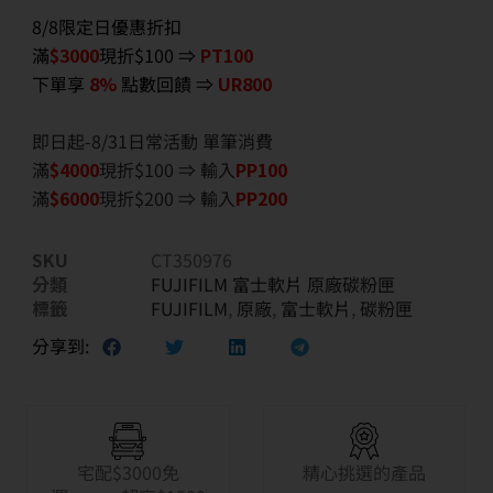
8/8限定日優惠折扣
滿
$3000
現折$100 ⇒
PT100
下單享
8%
點數回饋 ⇒
UR800
即日起-8/31日常活動 單筆消費
滿
$40
00
現折$100 ⇒ 輸入
PP100
滿
$6
000
現折$200 ⇒ 輸入
PP200
SKU
CT350976
分類
FUJIFILM 富士軟片 原廠碳粉匣
標籤
FUJIFILM
,
原廠
,
富士軟片
,
碳粉匣
分享到:
宅配$3000免
精心挑選的產品