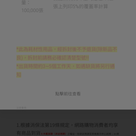
量：
張上列印5%的覆蓋率計算
100,000張
*此為耗材性用品，經拆封後不予退貨(除新品不
良)，拆封前請務必確認清楚型號!!
*出貨時間約3~5個工作天，如遇缺貨將另行通
知
點擊前往查看
注意事項:
1.根據消保法第19條規定，網路購物消費者均享
有商品到貨
七天鑑賞期（非試用期）
之權益。如欲試用請至原廠展示中心試用；3C商