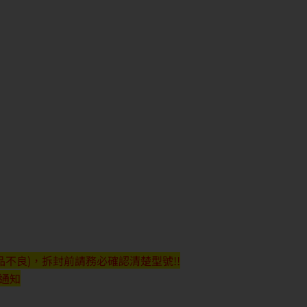
不良)，拆封前請務必確認清楚型號!!
行通知