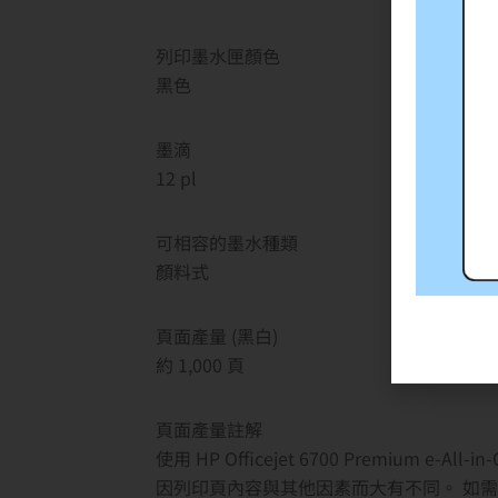
列印墨水匣顏色
黑色
墨滴
12 pl
可相容的墨水種類
顏料式
頁面產量 (黑白)
約 1,000 頁
頁面產量註解
使用 HP Officejet 6700 Premium
因列印頁內容與其他因素而大有不同。 如需瞭解詳情，請參