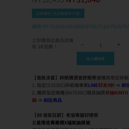
尚有庫存 (允許無庫存下單)
適用 HP 7510/6100/6600/6700/7110/7610/76
立即購買此產品並賺
取
18
點數！
加入購物車
【爸氣涼夏】碎紙機資安舒壓祭
獲購買限定碎紙
1. 指定(S3330C)碎紙機專案
LINE
好友9折
⇒
前
2. 購買指定機種(BA7030C)隨貨抽獎券
抽KINY
鍋
⇒
前往商品
【88 爸氣狂歡】老爸專屬好禮祭
三星限定專案價X福氣抽獎爸