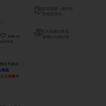
若有急需，請先詢
問客服貨況
12
紅利點數兌換區
Add to
累積紅利換好禮
wishlist
機系列產品
往商品
O 三人份電子