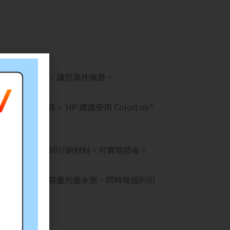
獲得一致的色彩，讓您高枕無憂。
書寫。 HP 建議使用 ColorLok®
值。在辦公室列印行銷材料，可實現節省。
響。 取得更高容量的墨水匣，同時每個列印