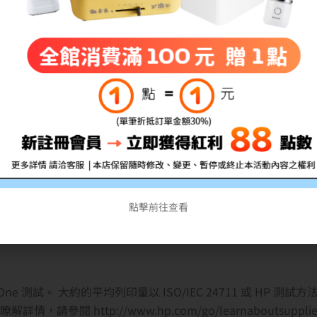
點擊前往查看
 e-All-in-One 測試。 大約的平均列印量以 ISO/IEC 24711 
閱 http://www.hp.com/go/learnaboutsuppli