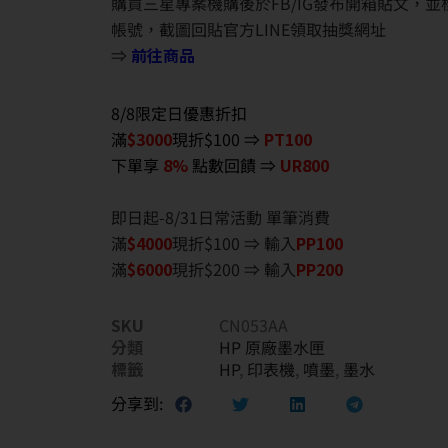
購買三星專案機購後於FB/IG發布開箱貼文，
帳號，截圖回貼官方LINE領取抽獎網址
⇒
前往商品
8/8限定日優惠折扣
滿
$3000
現折$100 ⇒
PT100
下單享
8%
點數回饋 ⇒
UR800
即日起-8/31日常活動 單筆消費
滿
$40
00
現折$100 ⇒ 輸入
PP100
滿
$6
000
現折$200 ⇒ 輸入
PP200
SKU
CN053AA
分類
HP 原廠墨水匣
標籤
HP
,
印表機
,
噴墨
,
墨水
分享到: