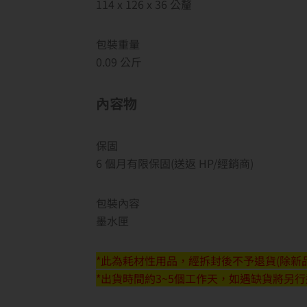
114 x 126 x 36 公釐
包裝重量
0.09 公斤
內容物
保固
6 個月有限保固(送返 HP/經銷商)
包裝內容
墨水匣
*此為耗材性用品，經拆封後不予退貨(除新品
*出貨時間約3~5個工作天，如遇缺貨將另