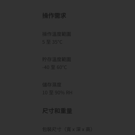
操作需求
操作溫度範圍
5 至 35°C
貯存溫度範圍
-40 至 60°C
儲存濕度
10 至 90% RH
尺寸和重量
包裝尺寸（寬 x 深 x 高）