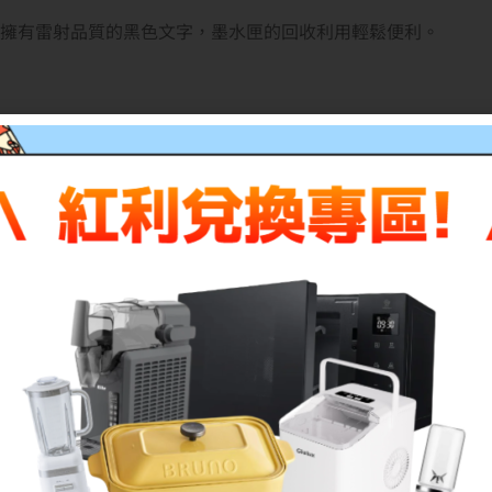
料擁有雷射品質的黑色文字，墨水匣的回收利用輕鬆便利。
 使用原廠 HP 墨水和令人印象深刻的可靠性功能，每頁都可
質文件。您的文件及行銷材料甚至可以經受使用突出效果更強的筆進行
質文件。 運用可單獨更換的墨水與高容量墨水匣，實現更大價
 從減少包裝到輕鬆回收利用，HP 可以協助您降低對環境的影