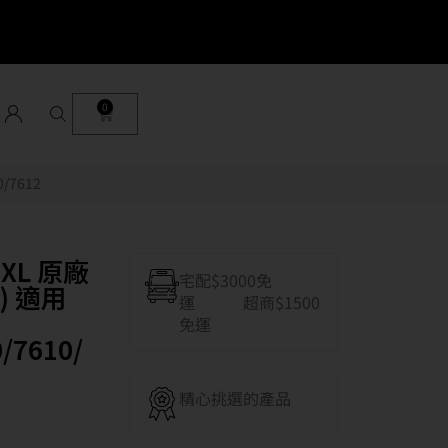
0
/7612
XL 原廠
宅配$3000免
) 適用
運 超商$1500
免運
/7610/
精心挑選的產品