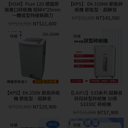
【HSM】Pure 120 德國原
【KPS】 EK-310NK 節能碎
裝進口碎紙機 短碎4*25mm
紙機 節能型．超靜音
一體成型特級鎢鋼刀
NT$
52,200
NT$
43,500
NT$
13,920
NT$
11,600
特價
特價
【KPS】EK-250N 節能碎紙
【LAIFU】S33系列 超靜音
機 節能型．超靜音
碎段狀型碎紙機 30張
S3330C 碎紙機
NT$
35,880
NT$
29,900
NT$
15,990
NT$
7,900
特價
特價