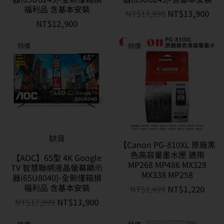
福利品 含基本安裝
NT$
17,990
NT$
13,900
NT$
12,900
特價
特價
缺貨
【Canon PG-810XL 原廠黑
色高容量墨水匣 適用
【AOC】65型 4K Google
MP268 MP486 MX328
TV 智慧聯網液晶螢幕顯示
MX338 MP258
器(65U8040)-全新僅箱損
福利品 含基本安裝
NT$
1,499
NT$
1,220
NT$
17,999
NT$
13,900