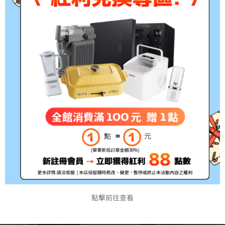
NT$
28,888
NT$
49,999
NT$
35,800
特價
特價
【Dr.storage】
【Dr.storage】
15%-50%RH 工業級電子乾
15%-50%RH 工業級電子乾
燥櫃 598公升 ( A15U-575 )
燥櫃 624公升 ( A15U-600 )
NT$
59,999
NT$
38,500
NT$
69,999
NT$
42,800
特價
特價
點擊前往查看