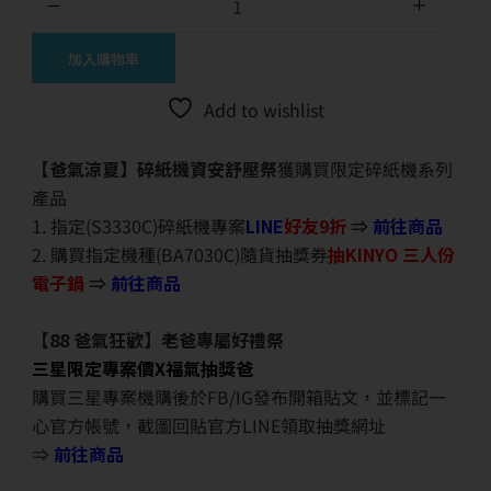
加入購物車
Add to wishlist
【爸氣涼夏】碎紙機資安舒壓祭
獲購買限定碎紙機系列
產品
1. 指定(S3330C)碎紙機專案
LINE
好友9折
⇒
前往商品
2. 購買指定機種(BA7030C)隨貨抽獎券
抽KINYO 三人份
電子鍋
⇒
前往商品
【88 爸氣狂歡】老爸專屬好禮祭
三星限定專案價X福氣抽獎爸
購買三星專案機購後於FB/IG發布開箱貼文，並標記一
心官方帳號，截圖回貼官方LINE領取抽獎網址
⇒
前往商品