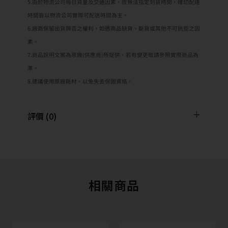
5.由於物流公司每日貨量及交通因素，故無法指定到貨時間，確切配達
時間皆以物流公司實際可配送時間為主。
6.廠商保留出貨與否之權利，如遇商品缺貨、斷貨或其他不可抗拒之因
素。
7.商品說明文案為原廠(供應商)所提供，若有變更敬請參照實際商品為
準。
8.建議使用原廠耗材，以免失去保固資格。
評價 (0)
相關商品