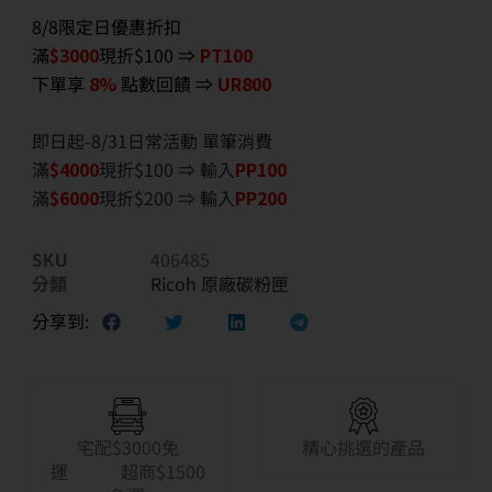
8/8限定日優惠折扣
滿
$3000
現折$100 ⇒
PT100
下單享
8%
點數回饋 ⇒
UR800
即日起-8/31日常活動 單筆消費
滿
$40
00
現折$100 ⇒ 輸入
PP100
滿
$6
000
現折$200 ⇒ 輸入
PP200
SKU
406485
分類
Ricoh 原廠碳粉匣
分享到:
宅配$3000免
精心挑選的產品
運 超商$1500