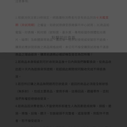
注意事項:
1.根據消保法第19條規定，網路購物消費者均享有商品到貨
七天鑑賞
期（非試用期）
之權益。如欲試用請至原廠展示中心試用；3C商品如
電腦、印表機、耗材類（碳粉匣、墨水匣、專用紙儲存媒體如光碟
點擊前往查看
片、磁帶）及軟體類等商品，購買後一經拆封使用或安裝恕不退換，
購買前應詳閱原廠之商品規格說明，本公司不接受購買試用後不滿意
商品之理由退貨。購買前請務必確認機型是否為您所需！
2.若商品本身瑕疵則可於收到貨品後十日內與我們聯繫換貨。從商品收
訖起十天內為退換貨保證期，若超過此期間視同驗收完成不得退換
貨。
3.若您所訂購之商品無問題而您欲退貨，退回的商品必須是全新狀態
（無拆封），包括主要商品、使用手冊、註冊回函、週邊零件，否則
我們有權拒絕接收退貨。
4.若商品因消費者個人不當使用拆卸產生人為因素造成故障、損毀、磨
損、擦傷、刮傷、髒汙、包裝破損不完整者，或是發票、附配件不齊
者，恕不接受退貨。