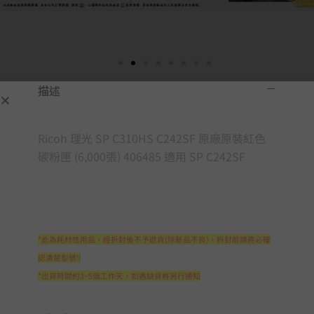
描述
Ricoh 理光 SP C310HS C242SF 原廠原裝紅色
碳粉匣 (6,000張) 406485 適用 SP C242SF
*此為耗材性用品，經拆封後不予退貨(除新品不良)，拆封前請務必確
認清楚型號!!
*出貨時間約3~5個工作天，如遇缺貨將另行通知