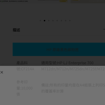
描述
HP 原廠黑色碳粉匣
產品料
適用型號:HP LJ Enterprise 700
號:CF214A
M712dn/M712n/M725dn/M725f/M72
參考印
備註:所有的印量均是在A4紙張上列印
量:10,000
的覆蓋率計算
張