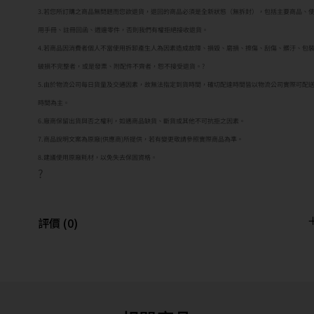
3.若您所訂購之商品無問題而您欲退貨，退回的商品必須是全新狀態（無拆封），包括主要商品、
用手冊、註冊回函、週邊零件，否則我們有權拒絕接收退貨。
4.若商品因消費者個人不當使用拆卸產生人為因素造成故障、損毀、磨損、擦傷、刮傷、髒汙、包
破損不完整者，或是發票、附配件不齊者，恕不接受退貨。?
5.由於物流公司每日貨量及交通因素，故無法指定到貨時間，確切配達時間皆以物流公司實際可配
時間為主。
6.廠商保留出貨與否之權利，如遇商品缺貨、斷貨或其他不可抗拒之因素。
7.商品說明文案為原廠(供應商)所提供，若有變更敬請參照實際商品為準。
8.建議使用原廠耗材，以免失去保固資格。
?
評價 (0)