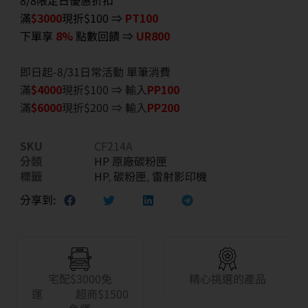
8/8限定日優惠折扣
滿
$3000
現折$100 ⇒
PT100
下單享
8%
點數回饋 ⇒
UR800
即日起-8/31日常活動 單筆消費
滿
$40
00
現折$100 ⇒ 輸入
PP100
滿
$6
000
現折$200 ⇒ 輸入
PP200
SKU
CF214A
分類
HP 原廠碳粉匣
標籤
HP
,
碳粉匣
,
雷射影印機
分享到:
宅配$3000免
精心挑選的產品
運 超商$1500