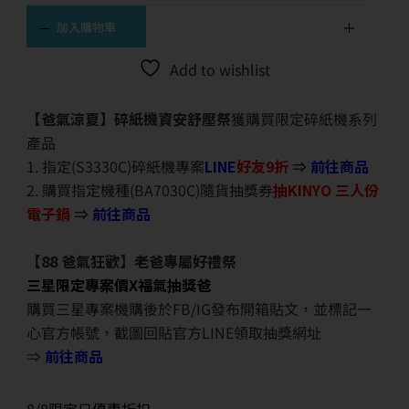
加入購物車
Add to wishlist
【爸氣涼夏】碎紙機資安舒壓祭
獲購買限定碎紙機系列
產品
1. 指定(S3330C)碎紙機專案
LINE
好友9折
⇒
前往商品
2. 購買指定機種(BA7030C)隨貨抽獎券
抽KINYO 三人份
電子鍋
⇒
前往商品
【88 爸氣狂歡】老爸專屬好禮祭
三星限定專案價X福氣抽獎爸
購買三星專案機購後於FB/IG發布開箱貼文，並標記一
心官方帳號，截圖回貼官方LINE領取抽獎網址
⇒
前往商品