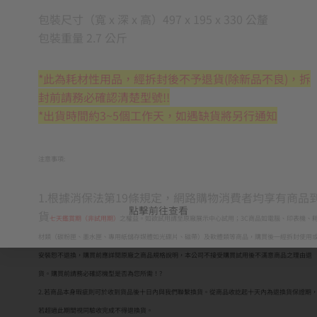
包裝尺寸（寬 x 深 x 高）497 x 195 x 330 公釐
包裝重量 2.7 公斤
*此為耗材性用品，經拆封後不予退貨(除新品不良)，拆
封前請務必確認清楚型號!!
*出貨時間約3~5個工作天，如遇缺貨將另行通知
注意事項:
1.根據消保法第19條規定，網路購物消費者均享有商品
點擊前往查看
貨
七天鑑賞期（非試用期）
之權益。如欲試用請至原廠展示中心試用；3C商品如電腦、印表機、
材類（碳粉匣、墨水匣、專用紙儲存媒體如光碟片、磁帶）及軟體類等商品，購買後一經拆封使用
安裝恕不退換，購買前應詳閱原廠之商品規格說明，本公司不接受購買試用後不滿意商品之理由退
貨。購買前請務必確認機型是否為您所需！?
2.若商品本身瑕疵則可於收到貨品後十日內與我們聯繫換貨。從商品收訖起十天內為退換貨保證期
若超過此期間視同驗收完成不得退換貨。