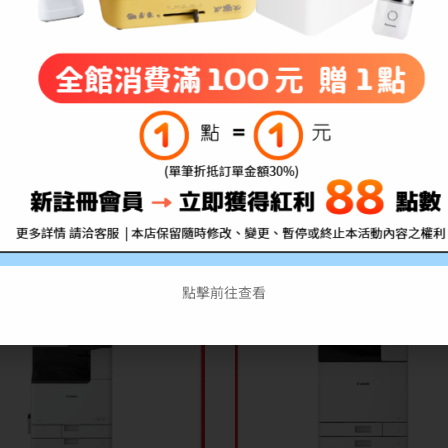
缺貨
 佳能 imageCLASS MF756Cx
A4彩色雷射複合機
【出清】Canon 佳能 imageC
LBP122dw A4黑白雷射
T$
236,000
NT$
33,990
NT$
236,000
NT$
4,99
特價
點擊前往查看