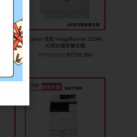
Canon 佳能 imageRunner 2224N
A3黑白雷射複合機
LASS
印表機
NT$
236,000
NT$
39,900
0
特價