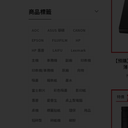
商品標籤
AOC
ASUS 華碩
CANON
EPSON
FUJIFILM
HP
HP 惠普
LAIFU
Lexmark
【預購】
主機
事務機
副廠
印表機
薄
印表機/事務機
原廠
向物
噴墨
報表紙
墨水
富士軟片
彩色噴墨
影印紙
特價
惠普
愛普生
桌上型電腦
桌機
標籤貼紙
環保
用品
短碎型
碎紙機
碳粉