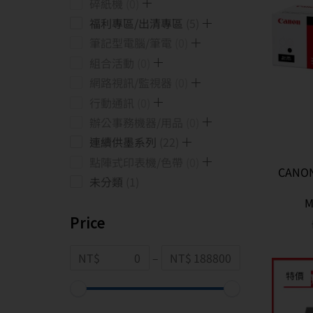
碎紙機
0
福利專區/出清專區
5
筆記型電腦/筆電
0
組合活動
0
網路視訊/監視器
0
行動通訊
0
辦公事務機器/用品
0
連續供墨系列
22
點陣式印表機/色帶
0
CANO
未分類
1
M
Price
NT$
–
NT$
特價