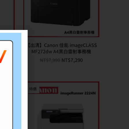
F269dw
【出清】Canon 佳能 imageCLASS
MF272dw A4黑白雷射事務機
0
NT$
7,990
NT$
7,290
特價