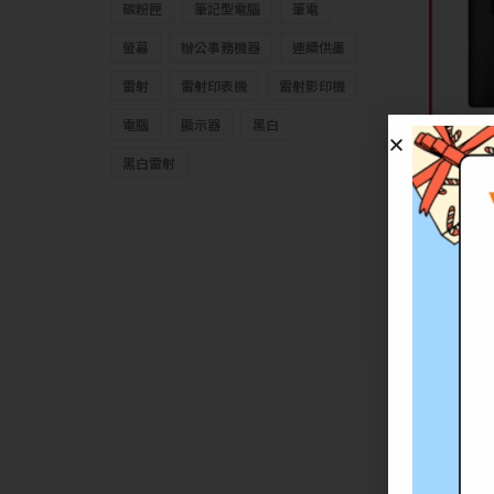
碳粉匣
筆記型電腦
筆電
螢幕
辦公事務機器
連續供墨
雷射
雷射印表機
雷射影印機
電腦
顯示器
黑白
黑白雷射
Canon
N
特價