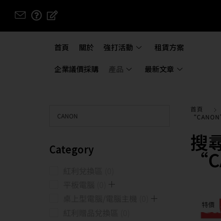
首頁
關於
強打活動
租賃方案
企業議價採購
產品
最新文章
首頁
“CANO
搜
Category
“C
紅利兌換區
0
平板電腦
0
桌上型電腦/電腦主機
0
特價
紅利贈品兌換區
0